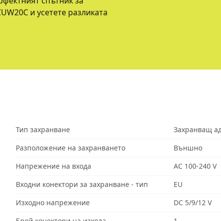
рфектният спътник за
UW20C и усетете разликата
Тип захранване
Захранващ а
Разположение на захранването
Външно
Напрежение на входа
AC 100-240 V
Входни конектори за захранване - тип
EU
Изходно напрежение
DC 5/9/12 V
Брой конектори на изхода
1