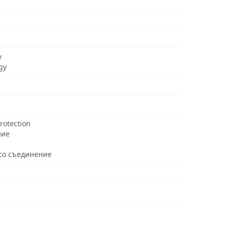
y
gy
rotection
ние
со съединение