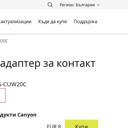
Регион: България
 актуализации
Къде да купя
Поддържа
U20C
адаптер за контакт
S-CUW20C
одукти Canyon
EUR 8
Купи