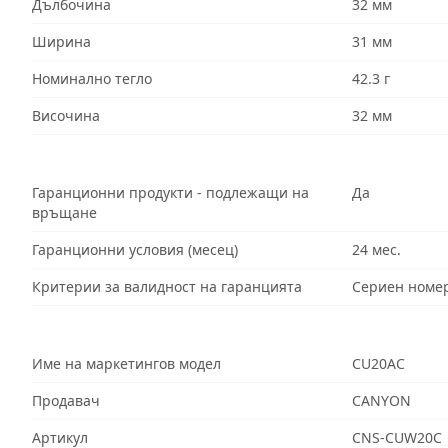
Дълбочина
32 мм
Ширина
31 мм
Номинално тегло
42.3 г
Височина
32 мм
Гаранционни продукти - подлежащи на
Да
връщане
Гаранционни условия (месец)
24 мес.
Критерии за валидност на гаранцията
Сериен номе
Име на маркетингов модел
CU20AC
Продавач
CANYON
Артикул
CNS-CUW20C