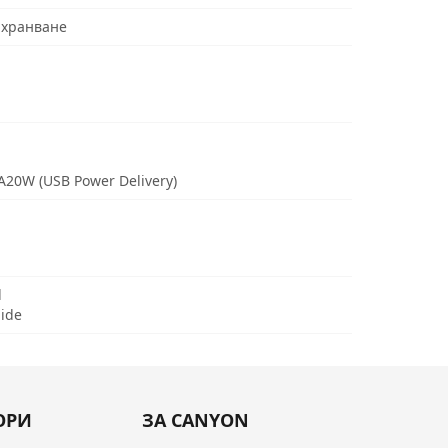
ахранване
3A20W (USB Power Delivery)
d
uide
ОРИ
ЗА CANYON