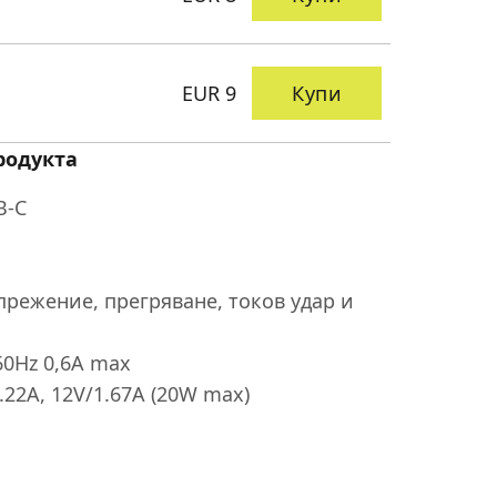
EUR 9
Купи
родукта
B-C
прежение, прегряване, токов удар и
60Hz 0,6A max
.22A, 12V/1.67A (20W max)