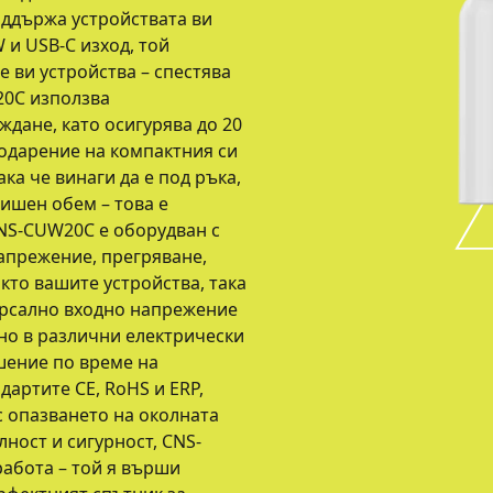
оддържа устройствата ви
 и USB-C изход, той
 ви устройства – спестява
20C използва
дане, като осигурява до 20
одарение на компактния си
ка че винаги да е под ръка,
лишен обем – това е
CNS-CUW20C е оборудван с
апрежение, прегряване,
акто вашите устройства, така
ерсално входно напрежение
но в различни електрически
шение по време на
дартите CE, RoHS и ERP,
с опазването на околната
ност и сигурност, CNS-
работа – той я върши