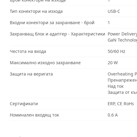
Тип конектори на изхода
USB-C
Входни конектори за захранване - брой
1
Захранващ блок и адаптер - Характеристики
Power Deliver
GaN Technolo
Честота на входа
50/60 Hz
Максимално изходно захранване
20 W
Защита на веригата
Overheating P
Пренапреже
Над ток
Защита от къ
Сертификати
ERP, CE RoHs
Номинален входящ ток
0.6 A