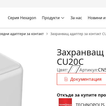
Серия Hexagon
Продукти
За нас
Новини и
рядни адаптери за контакт
Захранващ адаптер за контакт C
Захранващ 
CU20C
CN
Цвят:
Артикул:
Документация
Откъде за купите пр
TECHNOPOLIS