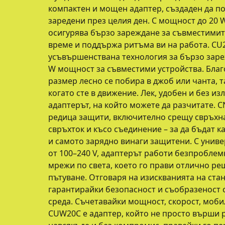
компактен и мощен адаптер, създаден да п
заредени през целия ден. С мощност до 20 W
осигурява бързо зареждане за съвместимите
време и поддържа ритъма ви на работа. CU
усъвършенствана технология за бързо зареж
W мощност за съвместими устройства. Благ
размер лесно се побира в джоб или чанта, та
когато сте в движение. Лек, удобен и без из
адаптерът, на който можете да разчитате. 
редица защити, включително срещу свръхн
свръхток и късо съединение – за да бъдат к
и самото зарядно винаги защитени. С унив
от 100–240 V, адаптерът работи безпроблем
мрежи по света, което го прави отлично ре
пътуване. Отговаря на изискванията на стан
гарантирайки безопасност и съобразеност 
среда. Съчетавайки мощност, скорост, мобил
CUW20C е адаптер, който не просто върши 