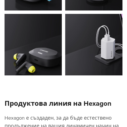
Продуктова линия на Hexagon
Hexagon е създаден, за да бъде естествено
продължение на вашия динамичен начин на