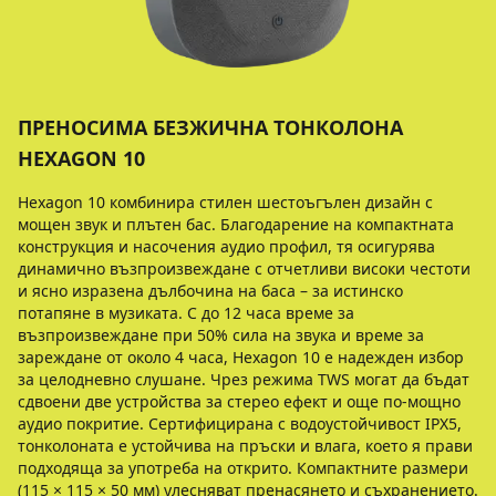
ПРЕНОСИМА БЕЗЖИЧНА ТОНКОЛОНА
HEXAGON 10
Hexagon 10 комбинира стилен шестоъгълен дизайн с
мощен звук и плътен бас. Благодарение на компактната
конструкция и насочения аудио профил, тя осигурява
динамично възпроизвеждане с отчетливи високи честоти
и ясно изразена дълбочина на баса – за истинско
потапяне в музиката. С до 12 часа време за
възпроизвеждане при 50% сила на звука и време за
зареждане от около 4 часа, Hexagon 10 е надежден избор
за целодневно слушане. Чрез режима TWS могат да бъдат
сдвоени две устройства за стерео ефект и още по-мощно
аудио покритие. Сертифицирана с водоустойчивост IPX5,
тонколоната е устойчива на пръски и влага, което я прави
подходяща за употреба на открито. Компактните размери
(115 × 115 × 50 мм) улесняват пренасянето и съхранението.