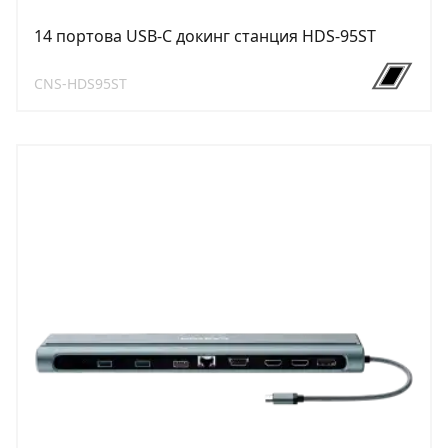
14 портова USB-C докинг станция HDS-95ST
CNS-HDS95ST