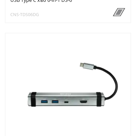
USB Type C хъб 6-in-1 DS-6
CNS-TDS06DG