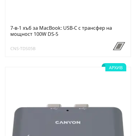
7-в-1 хъб за MacBook: USB-C с трансфер на
мощност 100W DS-5
CNS-TDS05B
АРХИВ