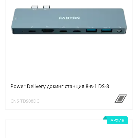
Power Delivery докинг станция 8-в-1 DS-8
CNS-TDS08DG
АРХИВ