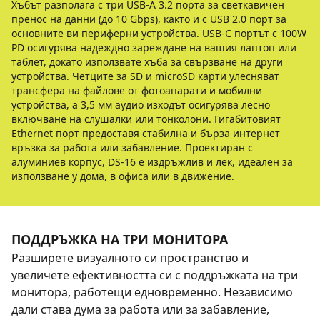
Хъбът разполага с три USB-A 3.2 порта за светкавичен
пренос на данни (до 10 Gbps), както и с USB 2.0 порт за
основните ви периферни устройства. USB-C портът с 100W
PD осигурява надеждно зареждане на вашия лаптоп или
таблет, докато използвате хъба за свързване на други
устройства. Четците за SD и microSD карти улесняват
трансфера на файлове от фотоапарати и мобилни
устройства, а 3,5 мм аудио изходът осигурява лесно
включване на слушалки или тонколони. Гигабитовият
Ethernet порт предоставя стабилна и бърза интернет
връзка за работа или забавление. Проектиран с
алуминиев корпус, DS-16 е издръжлив и лек, идеален за
използване у дома, в офиса или в движение.
ПОДДРЪЖКА НА ТРИ МОНИТОРА
Разширете визуалното си пространство и
увеличете ефективността си с поддръжката на три
монитора, работещи едновременно. Независимо
дали става дума за работа или за забавление,