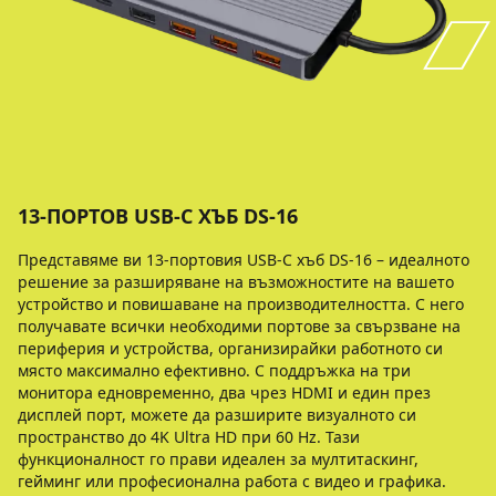
13-ПОРТОВ USB-C ХЪБ DS-16
Представяме ви 13-портовия USB-C хъб DS-16 – идеалното
решение за разширяване на възможностите на вашето
устройство и повишаване на производителността. С него
получавате всички необходими портове за свързване на
периферия и устройства, организирайки работното си
място максимално ефективно. С поддръжка на три
монитора едновременно, два чрез HDMI и един през
дисплей порт, можете да разширите визуалното си
пространство до 4K Ultra HD при 60 Hz. Тази
функционалност го прави идеален за мултитаскинг,
гейминг или професионална работа с видео и графика.