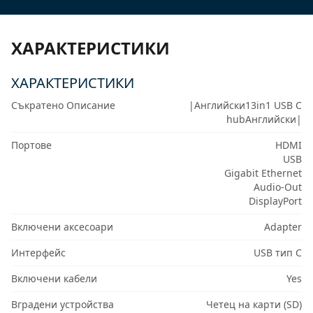
ХАРАКТЕРИСТИКИ
ХАРАКТЕРИСТИКИ
Съкратено Описание
|Английски13in1 USB C
hubАнглийски|
Портове
HDMI
USB
Gigabit Ethernet
Audio-Out
DisplayPort
Включени аксесоари
Adapter
Интерфейс
USB тип C
Включени кабели
Yes
Вградени устройства
Четец на карти (SD)