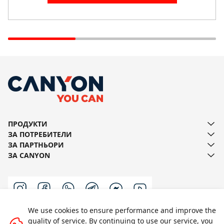
+35956531222
+359887955855
Viewpoint Ltd
10 James Baucher Blvd.
+35973831212
Viewpoint Ltd
118 Slivnica Blvd.
+35935952609140
ПРОДУКТИ
+359879110400
ЗА ПОТРЕБИТЕЛИ
ЗА ПАРТНЬОРИ
ЗА CANYON
Viewpoint Ltd
14 P. Rajchev Str.
+35952334488
We use cookies to ensure performance and improve the
Viewpoint Ltd
quality of service. By continuing to use our service, you