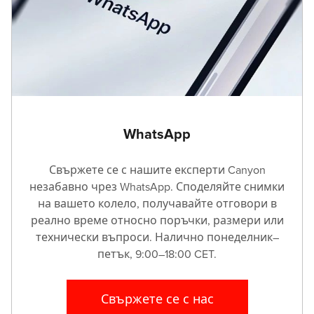
Viewpoint Ltd
8 Oborishte Str.
+35992663001
Asbis Bulgaria Warranty
7 Iskarsko Shose blvd., bl. 10
+35924284138
WhatsApp
Viewpoint Ltd
9а G. S. Rakovski Str.
Свържете се с нашите експерти Canyon
+35982822400
незабавно чрез WhatsApp. Споделяйте снимки
на вашето колело, получавайте отговори в
реално време относно поръчки, размери или
Viewpoint Ltd
технически въпроси. Налично понеделник–
81A Arsenalsky Blvd
петък, 9:00–18:00 CET.
+35929889170
Viewpoint Ltd
Свържете се с нас
34 Vardar Str.