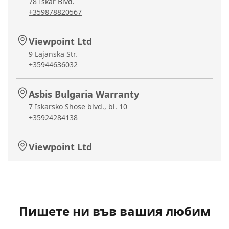
78 Iskar Blvd.
+359878820567
Viewpoint Ltd
9 Lajanska Str.
+35944636032
Asbis Bulgaria Warranty
7 Iskarsko Shose blvd., bl. 10
+35924284138
Viewpoint Ltd
81A Arsenalsky Blvd
+35929889170
Viewpoint Ltd
Пишете ни във вашия любим
51 Rusky Blvd.
+35942642184