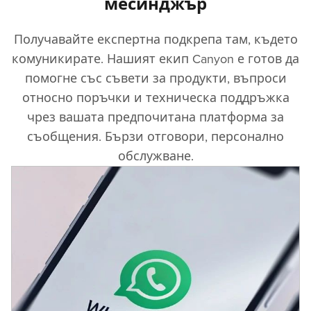
месинджър
Viewpoint Ltd
Получавайте експертна подкрепа там, където
6A Stefan Karadja Str.
комуникирате. Нашият екип Canyon е готов да
+35960161684
помогне със съвети за продукти, въпроси
относно поръчки и техническа поддръжка
Viewpoint Ltd
чрез вашата предпочитана платформа за
118 Slivnica Blvd.
+35935952609140
съобщения. Бързи отговори, персонално
обслужване.
Viewpoint Ltd
14 P. Rajchev Str.
+35952334488
Viewpoint Ltd
36 Mizia Str.
+35962644841