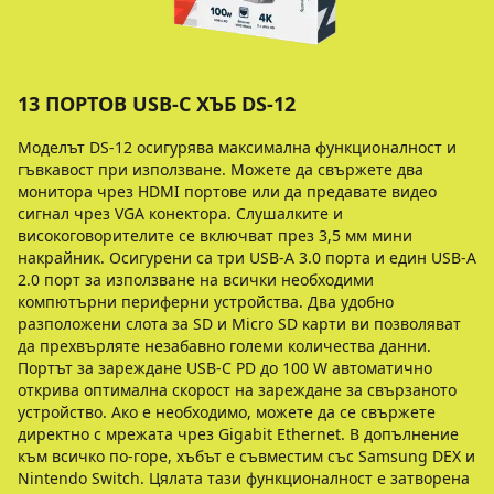
13 ПОРТОВ USB-C ХЪБ DS-12
Моделът DS-12 осигурява максимална функционалност и
гъвкавост при използване. Можете да свържете два
монитора чрез HDMI портове или да предавате видео
сигнал чрез VGA конектора. Слушалките и
високоговорителите се включват през 3,5 мм мини
накрайник. Осигурени са три USB-A 3.0 порта и един USB-A
2.0 порт за използване на всички необходими
компютърни периферни устройства. Два удобно
разположени слота за SD и Micro SD карти ви позволяват
да прехвърляте незабавно големи количества данни.
Портът за зареждане USB-C PD до 100 W автоматично
открива оптимална скорост на зареждане за свързаното
устройство. Ако е необходимо, можете да се свържете
директно с мрежата чрез Gigabit Ethernet. В допълнение
към всичко по-горе, хъбът е съвместим със Samsung DEX и
Nintendo Switch. Цялата тази функционалност е затворена