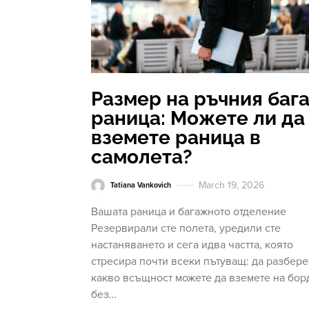
Размер на ръчния баг
раница: Можете ли да
вземете раница в
самолета?
March 19, 2026
Tatiana Vankovich
Вашата раница и багажното отделение
Резервирали сте полета, уредили сте
настаняването и сега идва частта, която
стресира почти всеки пътуващ: да разбере
какво всъщност можете да вземете на бор
без…