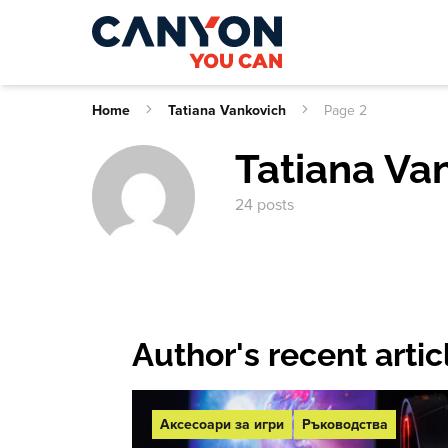
Home
Tatiana Vankovich
Page 2
Tatiana Va
24 posts
Author's recent artic
Аксесоари за игри
Ръководства