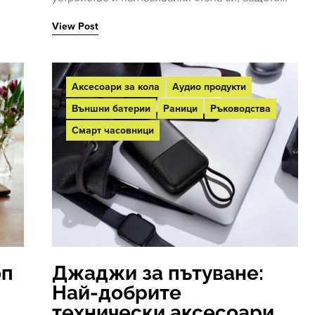
View Post
Аксесоари за кола
Аудио продукти
Външни батерии
Раници
Ръководства
Смарт часовници
оп
Джаджи за пътуване:
Най-добрите
технически аксесоари