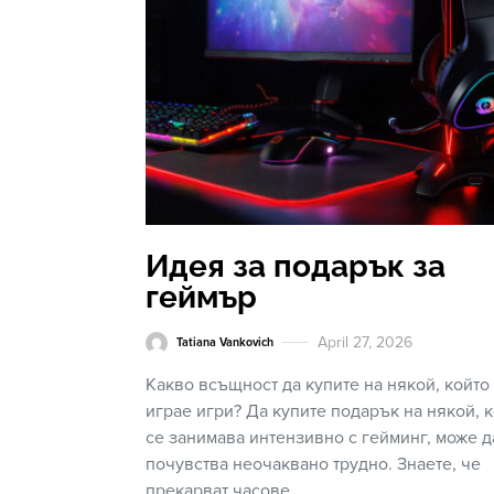
Идея за подарък за
геймър
April 27, 2026
Tatiana Vankovich
Какво всъщност да купите на някой, който
играе игри? Да купите подарък на някой, 
се занимава интензивно с гейминг, може д
почувства неочаквано трудно. Знаете, че
прекарват часове…