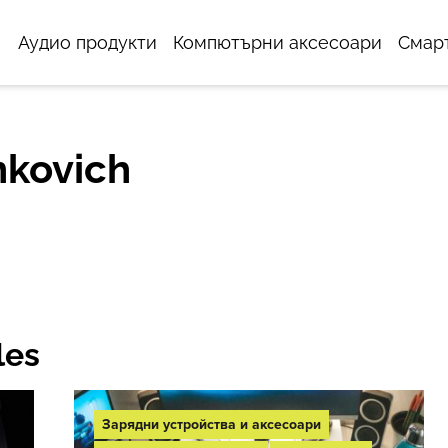
Аудио продукти
Компютърни аксесоари
Смар
nkovich
les
Зарядни устройства и аксесоари