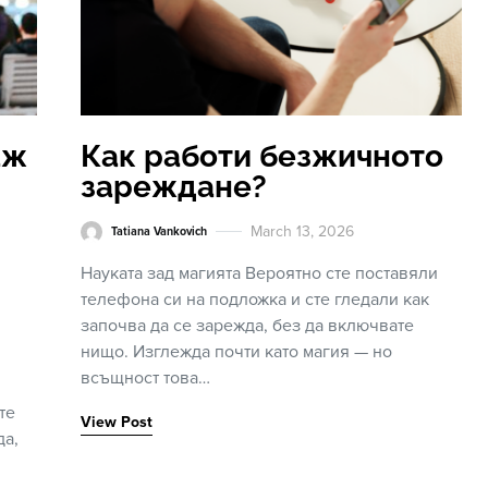
аж
Как работи безжичното
зареждане?
March 13, 2026
Tatiana Vankovich
Науката зад магията Вероятно сте поставяли
телефона си на подложка и сте гледали как
започва да се зарежда, без да включвате
нищо. Изглежда почти като магия — но
всъщност това…
те
View Post
да,