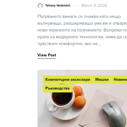
March 9, 2026
Tatiana Vankovich
Пътуването винаги се очаква като нещо
вълнуващо, разширяващо ума ви и отвар
нови хоризонти на познанието. Въпреки то
ерата на модерните технологии, няма да с
чувствате комфортно, ако не…
View Post
Компютърни аксесоари
Мишки
Новин
Ръководства