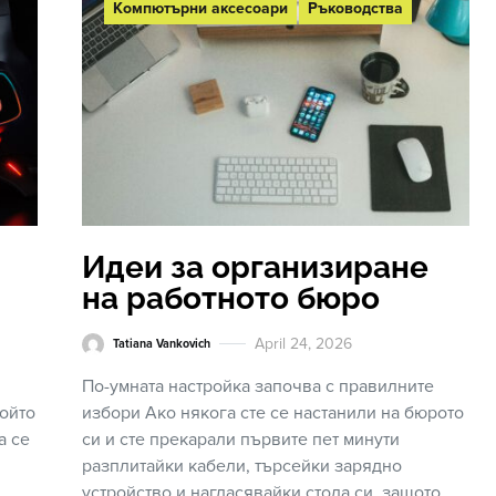
Компютърни аксесоари
Ръководства
Идеи за организиране
на работното бюро
April 24, 2026
Tatiana Vankovich
По-умната настройка започва с правилните
който
избори Ако някога сте се настанили на бюрото
а се
си и сте прекарали първите пет минути
разплитайки кабели, търсейки зарядно
устройство и нагласявайки стола си, защото…