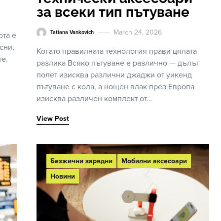
за всеки тип пътуване
March 24, 2026
Tatiana Vankovich
ота е
сни,
Когато правилната технология прави цялата
те.
разлика Всяко пътуване е различно — дълъг
полет изисква различни джаджи от уикенд
пътуване с кола, а нощен влак през Европа
изисква различен комплект от…
View Post
Безжични зарядни
Мобилни аксесоари
Новини