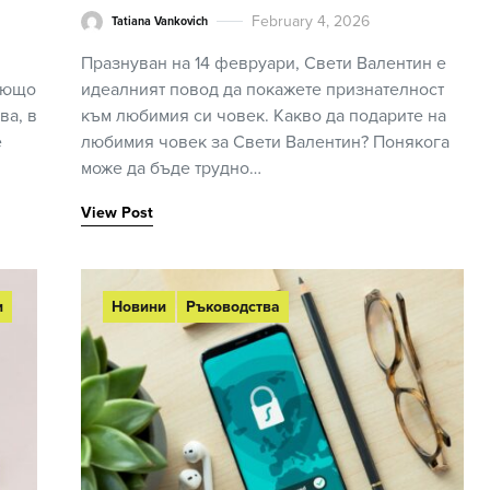
February 4, 2026
Tatiana Vankovich
Празнуван на 14 февруари, Свети Валентин е
яющо
идеалният повод да покажете признателност
ва, в
към любимия си човек. Какво да подарите на
е
любимия човек за Свети Валентин? Понякога
може да бъде трудно…
View Post
и
Новини
Ръководства