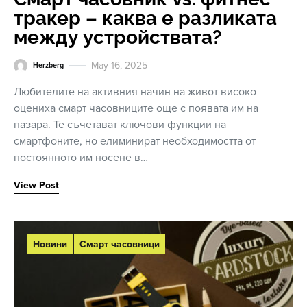
тракер – каква е разликата
между устройствата?
May 16, 2025
Herzberg
Любителите на активния начин на живот високо
оцениха смарт часовниците още с появата им на
пазара. Те съчетават ключови функции на
смартфоните, но елиминират необходимостта от
постоянното им носене в…
View Post
Новини
Смарт часовници