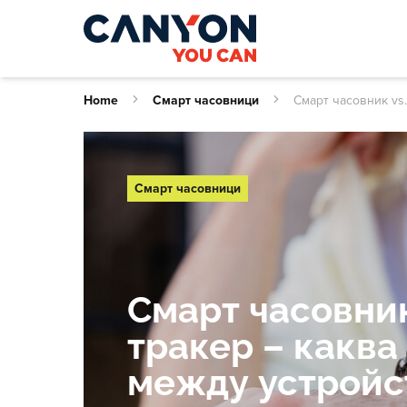
Home
Смарт часовници
Смарт часовник vs.
Смарт часовници
Смарт часовник
тракер – каква
между устройс