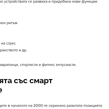
но устройствата се развиха и придобиха нови функции
чен ритъм
 на стрес
ранството и др.
маратонци, спортисти и фитнес ентусиасти.
ята със смарт
е
ците в началото на 2000-те сериозно разклати позицията