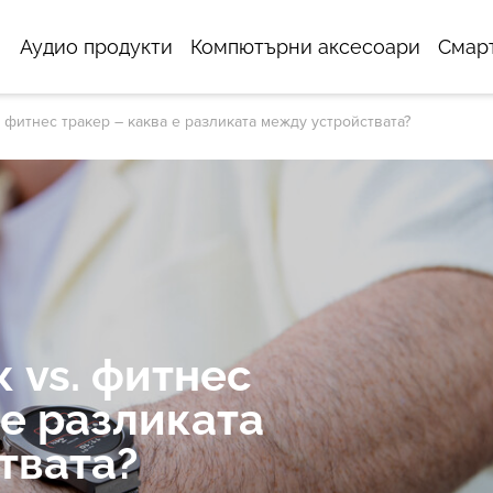
Аудио продукти
Компютърни аксесоари
Смар
 фитнес тракер – каква е разликата между устройствата?
 vs. фитнес
 е разликата
твата?