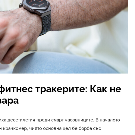
фитнес тракерите: Как не
зара
иха десетилетия преди смарт часовниците. В началото
 крачкомер, чиято основна цел бе борба със