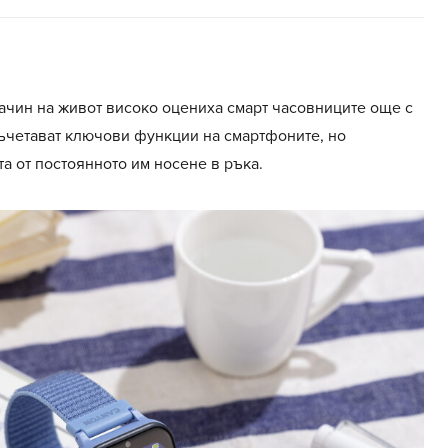
ачин на живот високо оцениха смарт часовниците още с
 съчетават ключови функции на смартфоните, но
а от постоянното им носене в ръка.