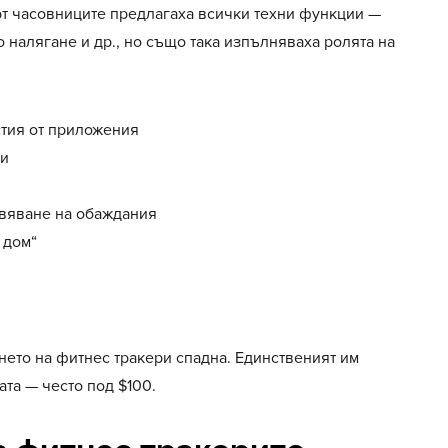
рт часовниците предлагаха всички техни функции —
 налягане и др., но също така изпълняваха ролята на
тия от приложения
чи
вяване на обаждания
 дом“
нето на фитнес тракери спадна. Единственият им
та — често под $100.