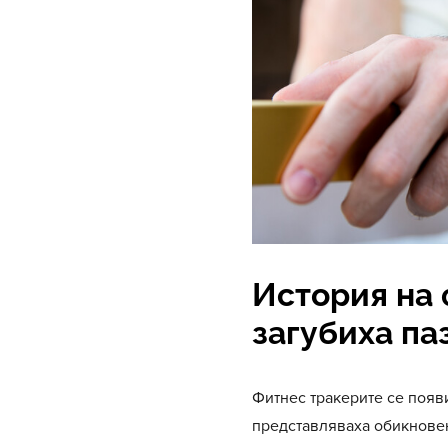
История на 
загубиха па
Фитнес тракерите се появ
представляваха обикновен