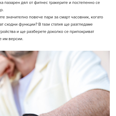
ха пазарен дял от фитнес тракерите и постепенно се
р.
ите значително повече пари за смарт часовник, когато
ат сходни функции? В тази статия ще разгледаме
тройства и ще разберете доколко се припокриват
е им версии.