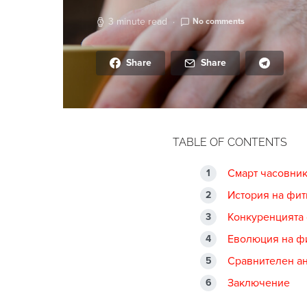
3 minute read
No comments
Share
Share
TABLE OF CONTENTS
Смарт часовник
История на фит
Конкуренцията 
Еволюция на фи
Сравнителен ан
Заключение