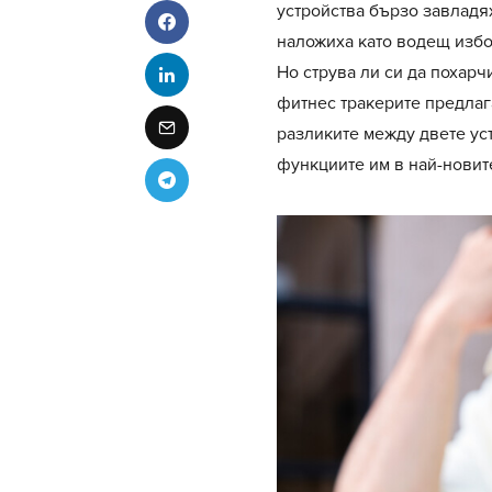
устройства бързо завладя
наложиха като водещ избо
Но струва ли си да похарч
фитнес тракерите предлаг
разликите между двете ус
функциите им в най-новит