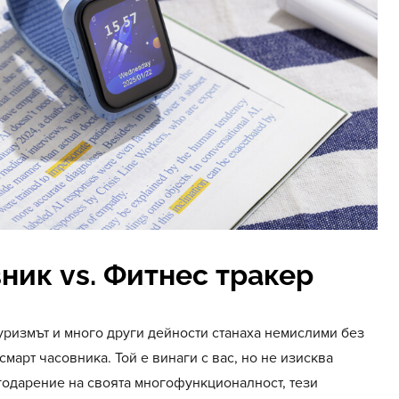
ник vs. Фитнес тракер
туризмът и много други дейности станаха немислими без
смарт часовника. Той е винаги с вас, но не изисква
годарение на своята многофункционалност, тези