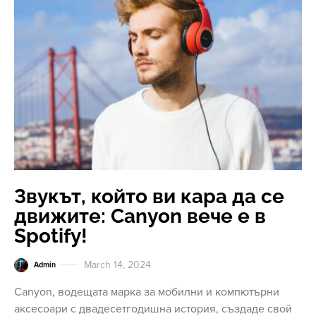
Звукът, който ви кара да се
движите: Canyon вече е в
Spotify!
March 14, 2024
Admin
Canyon, водещата марка за мобилни и компютърни
аксесоари с двадесетгодишна история, създаде свой