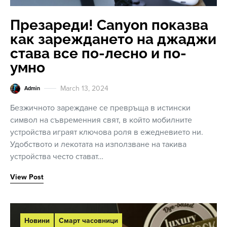
Презареди! Canyon показва
как зареждането на джаджи
става все по-лесно и по-
умно
March 13, 2024
Admin
Безжичното зареждане се превръща в истински
символ на съвременния свят, в който мобилните
устройства играят ключова роля в ежедневието ни.
Удобството и лекотата на използване на такива
устройства често стават…
View Post
Новини
Смарт часовници