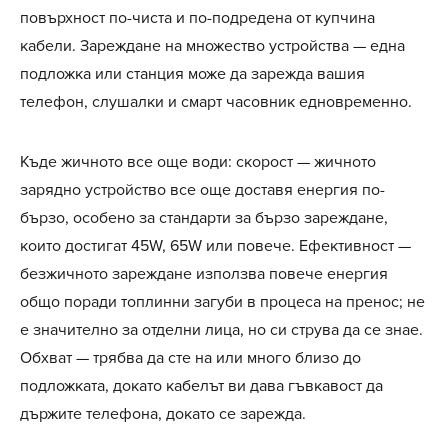
повърхност по-чиста и по-подредена от купчина
кабели. Зареждане на множество устройства — една
подложка или станция може да зарежда вашия
телефон, слушалки и смарт часовник едновременно.
Къде жичното все още води: скорост — жичното
зарядно устройство все още доставя енергия по-
бързо, особено за стандарти за бързо зареждане,
които достигат 45W, 65W или повече. Ефективност —
безжичното зареждане използва повече енергия
общо поради топлинни загуби в процеса на пренос; не
е значително за отделни лица, но си струва да се знае.
Обхват — трябва да сте на или много близо до
подложката, докато кабелът ви дава гъвкавост да
държите телефона, докато се зарежда.