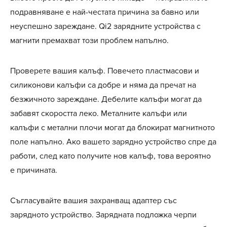
подравняване е най-честата причина за бавно или
неуспешно зареждане. Qi2 зарядните устройства с
магнити премахват този проблем напълно.
Проверете вашия калъф. Повечето пластмасови и
силиконови калъфи са добре и няма да пречат на
безжичното зареждане. Дебелите калъфи могат да
забавят скоростта леко. Металните калъфи или
калъфи с метални плочи могат да блокират магнитното
поле напълно. Ако вашето зарядно устройство спре да
работи, след като получите нов калъф, това вероятно
е причината.
Съгласувайте вашия захранващ адаптер със
зарядното устройство. Зарядната подложка черпи