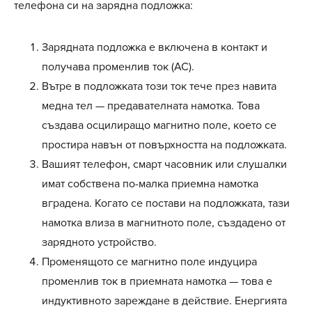
телефона си на зарядна подложка:
Зарядната подложка е включена в контакт и
получава променлив ток (AC).
Вътре в подложката този ток тече през навита
медна тел — предавателната намотка. Това
създава осцилиращо магнитно поле, което се
простира навън от повърхността на подложката.
Вашият телефон, смарт часовник или слушалки
имат собствена по-малка приемна намотка
вградена. Когато се постави на подложката, тази
намотка влиза в магнитното поле, създадено от
зарядното устройство.
Променящото се магнитно поле индуцира
променлив ток в приемната намотка — това е
индуктивното зареждане в действие. Енергията