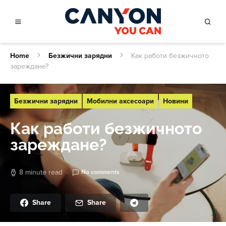
Home
Безжични зарядни
Как работи безжичното
зареждане?
Безжични зарядни
Мобилни аксесоари
Новини
Как работи безжичното
зареждане?
8 minute read
No comments
Share
Share