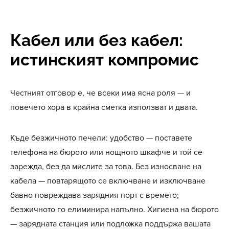
Кабел или без кабел:
истинският компромис
Честният отговор е, че всеки има ясна роля — и
повечето хора в крайна сметка използват и двата.
Къде безжичното печели: удобство — поставете
телефона на бюрото или нощното шкафче и той се
зарежда, без да мислите за това. Без износване на
кабела — повтарящото се включване и изключване
бавно повреждава зарядния порт с времето;
безжичното го елиминира напълно. Хигиена на бюрото
— зарядната станция или подложка поддържа вашата