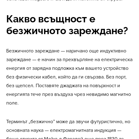
Какво всъщност е
безжичното зареждане?
Безжичното зареждане — наричано още индуктивно
зареждане — е начин за прехвърляне на електрическа
енергия от зарядна подложка към вашето устройство
без физически кабел, който да ги свързва. Без порт,
без щепсел. Поставяте джаджата на повърхност и
енергията тече през въздуха чрез невидимо магнитно
поле.
Терминът „безжично” може да звучи футуристично, но
основната наука — електромагнитната индукция —