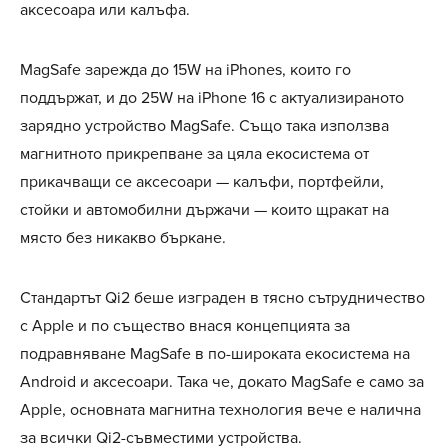
аксесоара или калъфа.
MagSafe зарежда до 15W на iPhones, които го
поддържат, и до 25W на iPhone 16 с актуализираното
зарядно устройство MagSafe. Също така използва
магнитното прикрепване за цяла екосистема от
прикачващи се аксесоари — калъфи, портфейли,
стойки и автомобилни държачи — които щракат на
място без никакво бъркане.
Стандартът Qi2 беше изграден в тясно сътрудничество
с Apple и по същество внася концепцията за
подравняване MagSafe в по-широката екосистема на
Android и аксесоари. Така че, докато MagSafe е само за
Apple, основната магнитна технология вече е налична
за всички Qi2-съвместими устройства.