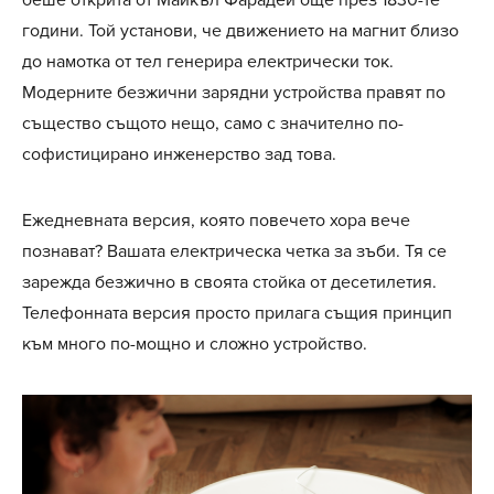
беше открита от Майкъл Фарадей още през 1830-те
години. Той установи, че движението на магнит близо
до намотка от тел генерира електрически ток.
Модерните безжични зарядни устройства правят по
същество същото нещо, само с значително по-
софистицирано инженерство зад това.
Ежедневната версия, която повечето хора вече
познават? Вашата електрическа четка за зъби. Тя се
зарежда безжично в своята стойка от десетилетия.
Телефонната версия просто прилага същия принцип
към много по-мощно и сложно устройство.