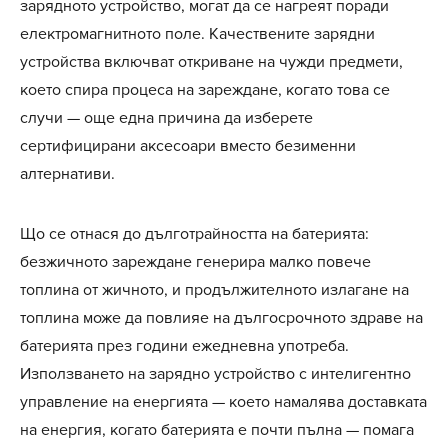
зарядното устройство, могат да се нагреят поради
електромагнитното поле. Качествените зарядни
устройства включват откриване на чужди предмети,
което спира процеса на зареждане, когато това се
случи — още една причина да изберете
сертифицирани аксесоари вместо безименни
алтернативи.
Що се отнася до дълготрайността на батерията:
безжичното зареждане генерира малко повече
топлина от жичното, и продължителното излагане на
топлина може да повлияе на дългосрочното здраве на
батерията през години ежедневна употреба.
Използването на зарядно устройство с интелигентно
управление на енергията — което намалява доставката
на енергия, когато батерията е почти пълна — помага