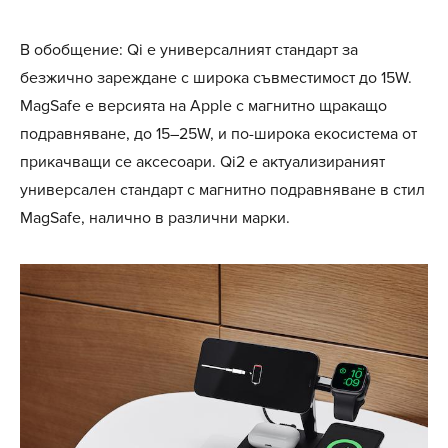
В обобщение: Qi е универсалният стандарт за
безжично зареждане с широка съвместимост до 15W.
MagSafe е версията на Apple с магнитно щракащо
подравняване, до 15–25W, и по-широка екосистема от
прикачващи се аксесоари. Qi2 е актуализираният
универсален стандарт с магнитно подравняване в стил
MagSafe, налично в различни марки.