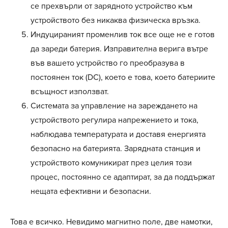
се прехвърли от зарядното устройство към
устройството без никаква физическа връзка.
Индуцираният променлив ток все още не е готов
да зареди батерия. Изправителна верига вътре
във вашето устройство го преобразува в
постоянен ток (DC), което е това, което батериите
всъщност използват.
Системата за управление на зареждането на
устройството регулира напрежението и тока,
наблюдава температурата и доставя енергията
безопасно на батерията. Зарядната станция и
устройството комуникират през целия този
процес, постоянно се адаптират, за да поддържат
нещата ефективни и безопасни.
Това е всичко. Невидимо магнитно поле, две намотки,