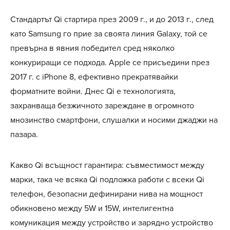
Стандартът Qi стартира през 2009 г., и до 2013 г., след
като Samsung го прие за своята линия Galaxy, той се
превърна в явния победител сред няколко
конкуриращи се подхода. Apple се присъедини през
2017 г. с iPhone 8, ефективно прекратявайки
форматните войни. Днес Qi е технологията,
захранваща безжичното зареждане в огромното
мнозинство смартфони, слушалки и носими джаджи на
пазара.
Какво Qi всъщност гарантира: съвместимост между
марки, така че всяка Qi подложка работи с всеки Qi
телефон, безопасни дефинирани нива на мощност
обикновено между 5W и 15W, интелигентна
комуникация между устройство и зарядно устройство