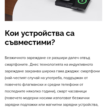
Кои устройства са
съвместими?
Безжичното зареждане се разшири далеч отвъд
смартфоните. Днес технологията на индуктивното
зареждане захранва широка гама джаджи: смартфони
(най-честият случай на употреба, поддържан от
повечето флагмански и средни телефони от
последните няколко години), смарт часовници
(повечето модерни носими използват безжични
зарядни подложки или магнитни зарядни устройства,