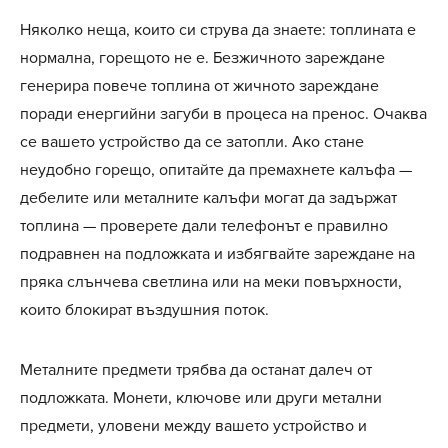
Няколко неща, които си струва да знаете: топлината е
нормална, горещото не е. Безжичното зареждане
генерира повече топлина от жичното зареждане
поради енергийни загуби в процеса на пренос. Очаква
се вашето устройство да се затопли. Ако стане
неудобно горещо, опитайте да премахнете калъфа —
дебелите или металните калъфи могат да задържат
топлина — проверете дали телефонът е правилно
подравнен на подложката и избягвайте зареждане на
пряка слънчева светлина или на меки повърхности,
които блокират въздушния поток.
Металните предмети трябва да останат далеч от
подложката. Монети, ключове или други метални
предмети, уловени между вашето устройство и