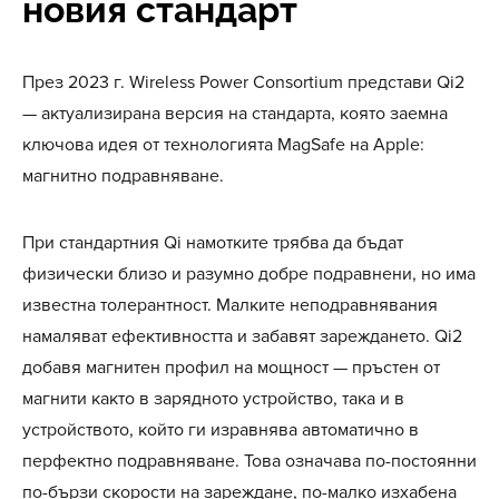
новия стандарт
През 2023 г. Wireless Power Consortium представи Qi2
— актуализирана версия на стандарта, която заемна
ключова идея от технологията MagSafe на Apple:
магнитно подравняване.
При стандартния Qi намотките трябва да бъдат
физически близо и разумно добре подравнени, но има
известна толерантност. Малките неподравнявания
намаляват ефективността и забавят зареждането. Qi2
добавя магнитен профил на мощност — пръстен от
магнити както в зарядното устройство, така и в
устройството, който ги изравнява автоматично в
перфектно подравняване. Това означава по-постоянни
по-бързи скорости на зареждане, по-малко изхабена