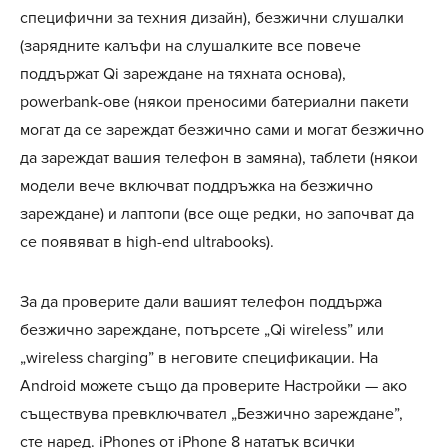
специфични за техния дизайн), безжични слушалки
(зарядните калъфи на слушалките все повече
поддържат Qi зареждане на тяхната основа),
powerbank-ове (някои преносими батериални пакети
могат да се зареждат безжично сами и могат безжично
да зареждат вашия телефон в замяна), таблети (някои
модели вече включват поддръжка на безжично
зареждане) и лаптопи (все още редки, но започват да
се появяват в high-end ultrabooks).
За да проверите дали вашият телефон поддържа
безжично зареждане, потърсете „Qi wireless” или
„wireless charging” в неговите спецификации. На
Android можете също да проверите Настройки — ако
съществува превключвател „Безжично зареждане”,
сте наред. iPhones от iPhone 8 нататък всички