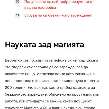
Получаване на най-добри резултати от
вашата настройка
Струва ли си безжичното зареждане?
Науката зад магията
Вероятно сте поставяли телефона си на подложка и
сте гледали как започва да се зарежда, без да
включвате нищо. Изглежда почти като магия — но
всъщност това е физика, която съществува от почти
200 години. Ето всичко, което трябва да знаете за
безжичното зареждане, обяснено на прост език: как
работи, кои стандарти са важни, какво всъщност
означават MagSafe и Qi, и дали наистина си струва.