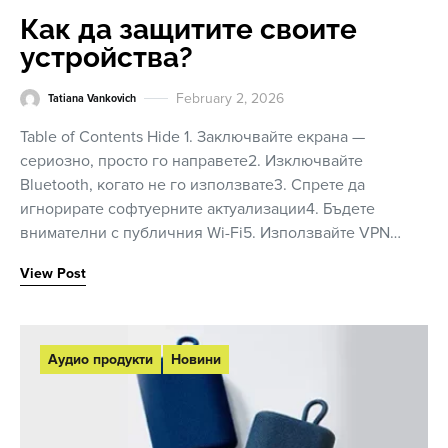
Как да защитите своите
устройства?
February 2, 2026
Tatiana Vankovich
Table of Contents Hide 1. Заключвайте екрана —
сериозно, просто го направете2. Изключвайте
Bluetooth, когато не го използвате3. Спрете да
игнорирате софтуерните актуализации4. Бъдете
внимателни с публичния Wi-Fi5. Използвайте VPN…
View Post
Аудио продукти
Новини