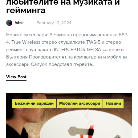
любителите на музиката и
гейминга
February 16, 2024
Admin
Новите аксесоари: безжична преносима колонка BSP-
4, True Wireless стерео слушалките TWS-5 и стерео
гейминг слушалките INTERCEPTOR GH-8A са вече в
България Производителят на компютърни и мобилни
аксесоари Canyon представя първите…
View Post
Безжични зарядни
Мобилни аксесоари
Новини