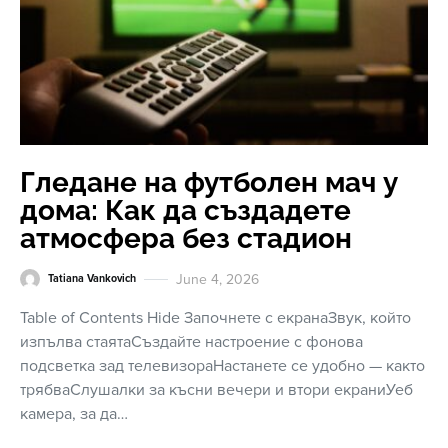
Гледане на футболен мач у
дома: Как да създадете
атмосфера без стадион
June 4, 2026
Tatiana Vankovich
Table of Contents Hide Започнете с екранаЗвук, който
изпълва стаятаСъздайте настроение с фонова
подсветка зад телевизораНастанете се удобно — както
трябваСлушалки за късни вечери и втори екраниУеб
камера, за да…