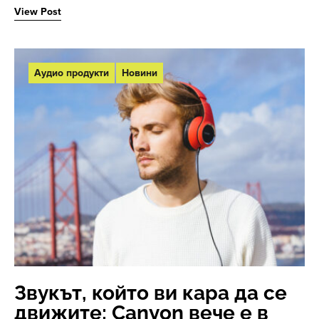
View Post
Аудио продукти
Новини
Звукът, който ви кара да се
движите: Canyon вече е в