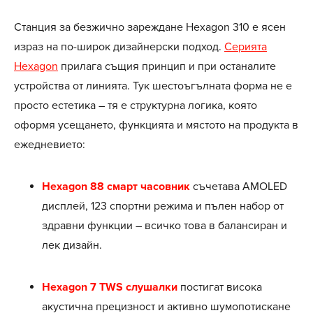
Станция за безжично зареждане Hexagon 310 е ясен
израз на по-широк дизайнерски подход.
Серията
Hexagon
прилага същия принцип и при останалите
устройства от линията. Тук шестоъгълната форма не е
просто естетика – тя е структурна логика, която
оформя усещането, функцията и мястото на продукта в
ежедневието:
Hexagon 88 смарт часовник
съчетава AMOLED
дисплей, 123 спортни режима и пълен набор от
здравни функции – всичко това в балансиран и
лек дизайн.
Hexagon 7 TWS слушалки
постигат висока
акустична прецизност и активно шумопотискане