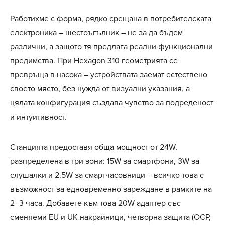
Работихме с форма, рядко срещана в потребителската
електроника – шестоъгълник – не за да бъдем
различни, а защото тя предлага реални функционални
предимства. При Hexagon 310 геометрията се
превръща в насока – устройствата заемат естествено
своето място, без нужда от визуални указания, а
цялата конфигурация създава чувство за подреденост
и интуитивност.
Станцията предоставя обща мощност от 24W,
разпределена в три зони: 15W за смартфони, 3W за
слушалки и 2.5W за смартчасовници – всичко това с
възможност за едновременно зареждане в рамките на
2–3 часа. Добавете към това 20W адаптер със
сменяеми EU и UK накрайници, четворна защита (OCP,