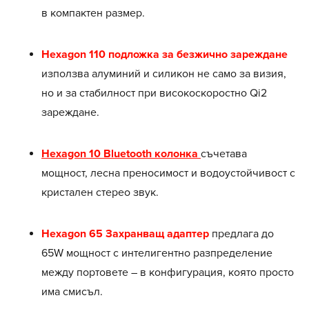
в компактен размер.
Hexagon 110 подложка за безжично зареждане
използва алуминий и силикон не само за визия,
но и за стабилност при високоскоростно Qi2
зареждане.
Hexagon 10 Bluetooth колонка
съчетава
мощност, лесна преносимост и водоустойчивост с
кристален стерео звук.
Hexagon 65 Захранващ адаптер
предлага до
65W мощност с интелигентно разпределение
между портовете – в конфигурация, която просто
има смисъл.