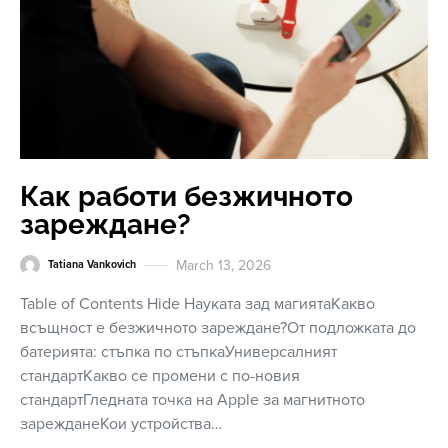
Как работи безжичното
зареждане?
March 13, 2026
Tatiana Vankovich
Table of Contents Hide Науката зад магиятаКакво
всъщност е безжичното зареждане?От подложката до
батерията: стъпка по стъпкаУниверсалният
стандартКакво се промени с по-новия
стандартГледната точка на Apple за магнитното
зарежданеКои устройства…