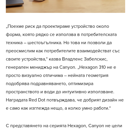
„Поехме риск да проектираме устройство около
форма, която рядко се използва в потребителската
техника – шестоъгълника. Но това ни позволи да
преосмислим как потребителите взаимодействат със
своите устройства,“ казва Владленс Забелскис,
генерален мениджър на Canyon. „Hexagon 310 не е
просто визуално отличима – нейната геометрия
подобрява подравняването, оптимизира
пространството и води до интуитивно използване.
Наградата Red Dot потвърждава, че добрият дизайн не
е само как изглежда нещо, а колко умно работи.“
С представянето на серията Hexagon, Canyon не цели