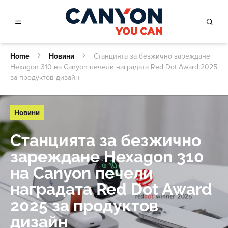
Home
Новини
Станцията за безжично зареждане
Hexagon 310 на Canyon печели наградата Red Dot Award 2025
за продуктов дизайн
Новини
Станцията за безжично
зареждане Hexagon 310
на Canyon печели
наградата Red Dot Award
2025 за продуктов
дизайн