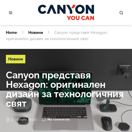
Home
Новини
Canyon представя Hexagon:
оригинален дизайн за технологичния свят
Новини
Canyon представя
Hexagon: оригинален
дизайн за технологичния
свят
2 minute read
No comments