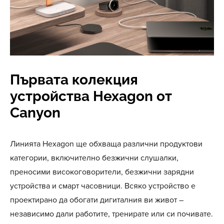
Първата колекция
устройства Hexagon от
Canyon
Линията Hexagon ще обхваща различни продуктови
категории, включително безжични слушалки,
преносими високоговорители, безжични зарядни
устройства и смарт часовници. Всяко устройство е
проектирано да обогати дигиталния ви живот –
независимо дали работите, тренирате или си почивате.