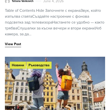
June 4, 2026
Tatiana Vankovich
Table of Contents Hide Започнете с екранаЗвук, който
изпълва стаятаСъздайте настроение с фонова
подсветка зад телевизораНастанете се удобно — както
трябваСлушалки за късни вечери и втори екраниУеб
камера, за да…
View Post
Новини
Ръководства