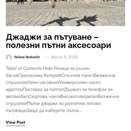
Джаджи за пътуване –
полезни пътни аксесоари
March 9, 2026
Tatiana Vankovich
Table of Contents Hide Раница за ръчен
багажПреносима батерияСлънчев панелБезжични
слушалкиУмен часовникУниверсален пътен
адаптерПоставка за лаптопДържач за телефон за
автомобилСедлова чантаВисокоговорителБезжични
слушалкиПътни джаджи за различни типове
пътуващиЗащо да изберете пътни…
View Post