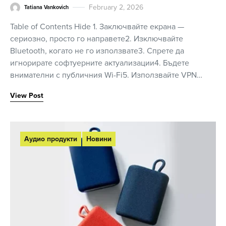
February 2, 2026
Tatiana Vankovich
Table of Contents Hide 1. Заключвайте екрана —
сериозно, просто го направете2. Изключвайте
Bluetooth, когато не го използвате3. Спрете да
игнорирате софтуерните актуализации4. Бъдете
внимателни с публичния Wi-Fi5. Използвайте VPN…
View Post
Аудио продукти
Новини