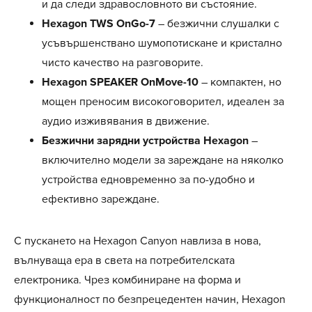
и да следи здравословното ви състояние.
Hexagon TWS OnGo-7
– безжични слушалки с
усъвършенствано шумопотискане и кристално
чисто качество на разговорите.
Hexagon SPEAKER OnMove-10
– компактен, но
мощен преносим високоговорител, идеален за
аудио изживявания в движение.
Безжични зарядни устройства Hexagon
–
включително модели за зареждане на няколко
устройства едновременно за по-удобно и
ефективно зареждане.
С пускането на Hexagon Canyon навлиза в нова,
вълнуваща ера в света на потребителската
електроника. Чрез комбиниране на форма и
функционалност по безпрецедентен начин, Hexagon