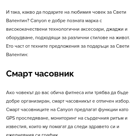
И така, какво да подарите на любимия човек за Свети
Валентин? Canyon е добре позната марка с
висококачествени технологични аксесоари, джаджи и
оборудване, подходящи за различни стилове на живот.
Ето част от техните предложения за подаръци за Свети
Валентин:
Смарт часовник
Ако човекът до вас обича фитнеса или трябва да бъде
добре организиран, смарт часовникът е отличен избор.
Смарт часовниците на Canyon предлагат функции като
GPS проследяване, мониторинг на сърдечния ритъм и
известия, които му помагат да следи здравето си и
ежедневния си график.