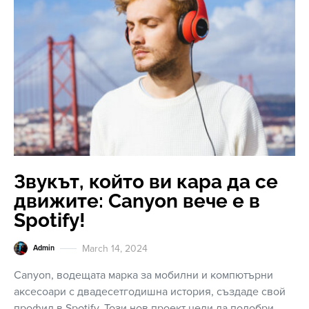
Звукът, който ви кара да се
движите: Canyon вече е в
Spotify!
March 14, 2024
Admin
Canyon, водещата марка за мобилни и компютърни
аксесоари с двадесетгодишна история, създаде свой
профил в Spotify. Този нов проект цели да подобри