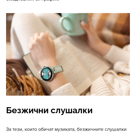
Безжични слушалки
За тези, които обичат музиката, безжичните слушалки