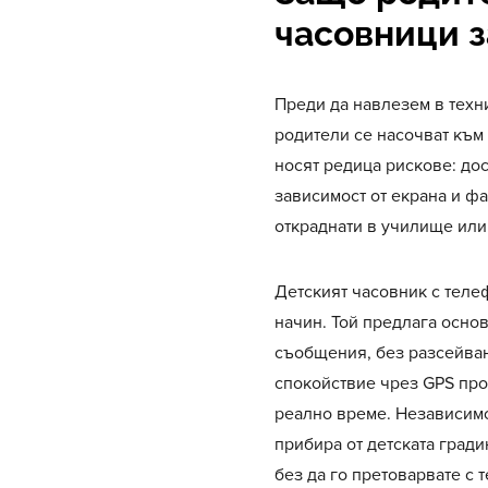
часовници з
Преди да навлезем в техн
родители се насочват към
носят редица рискове: до
зависимост от екрана и фа
откраднати в училище или
Детският часовник с тел
начин. Той предлага осно
съобщения, без разсейван
спокойствие чрез GPS про
реално време. Независимо
прибира от детската гради
без да го претоварвате с 