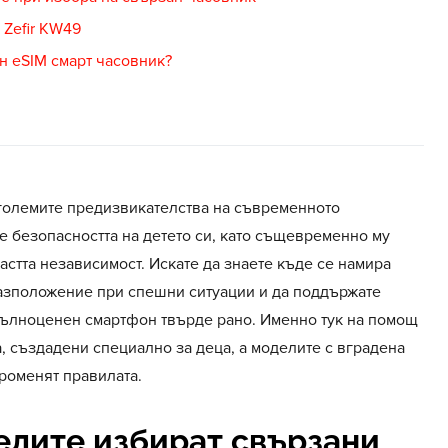
 Zefir KW49
н eSIM смарт часовник?
-големите предизвикателства на съвременното
е безопасността на детето си, като същевременно му
стта независимост. Искате да знаете къде се намира
разположение при спешни ситуации и да поддържате
 пълноценен смартфон твърде рано. Именно тук на помощ
, създадени специално за деца, а моделите с вградена
роменят правилата.
елите избират свързани