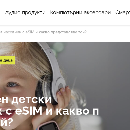
Аудио продукти
Компютърни аксесоари
Смар
т часовник с eSIM и какво представлява той?
а деца
ен детски
 с eSIM и какво п
ой?