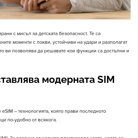
ирани с мисъл за детската безопасност. Те са
ните моменти с локви, устойчиви на удари и разполагат
йто ви позволява да решавате кои функции са достъпни и
тавлява модерната SIM
 eSIM – технологията, която прави последното
ци по-удобно от всякога.