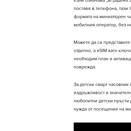
eSIM означава „вградена S
поставя в телефона, тази 
формата на миниатюрен чи
мобилния оператор, без н
Можете да си представите 
отделно, а eSIM като ключ
необходим план и активаци
поврежда.
За детски смарт часовник 
издръжливост и значително
любопитни детски пръсти д
нужда от посещение на ма