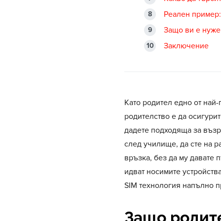
Реален пример:
Защо ви е нуже
Заключение
Като родител едно от най
родителство е да осигурит
дадете подходяща за възра
след училище, да сте на 
връзка, без да му давате
идват носимите устройства
SIM технология напълно п
Защо родит