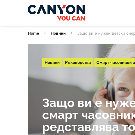
Home
Новини
Защо ви е нужен детски смар
Новини
Ръководства
Смарт часовници з
Защо ви е нуж
смарт часовник
редставлява т