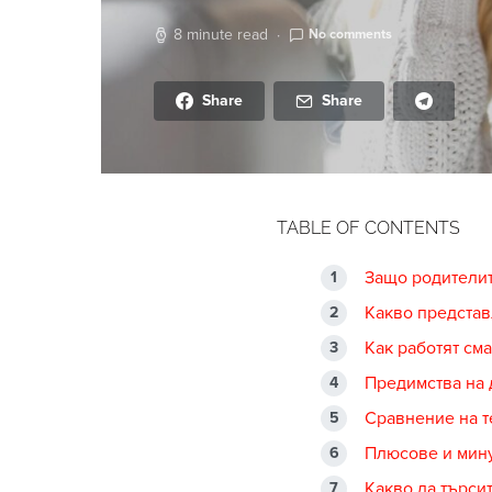
8 minute read
No comments
Share
Share
TABLE OF CONTENTS
Защо родителит
Какво представ
Как работят см
Предимства на 
Сравнение на т
Плюсове и мину
Какво да търси