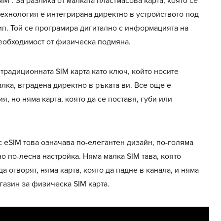
IM“. За разлика от малката пластмасова карта, която се
технология е интегрирана директно в устройството под
п. Той се програмира дигитално с информацията на
еобходимост от физическа подмяна.
традиционната SIM карта като ключ, който носите
алка, вградена директно в ръката ви. Все още е
я, но няма карта, която да се поставя, губи или
с eSIM това означава по-елегантен дизайн, по-голяма
 по-лесна настройка. Няма малка SIM тава, която
а отворят, няма карта, която да падне в канала, и няма
газин за физическа SIM карта.