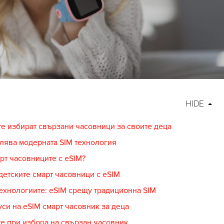
HIDE
е избират свързани часовници за своите деца
лява модерната SIM технология
арт часовниците с eSIM?
детските смарт часовници с eSIM
ехнологиите: eSIM срещу традиционна SIM
си на eSIM смарт часовник за деца
те при избора на свързан часовник