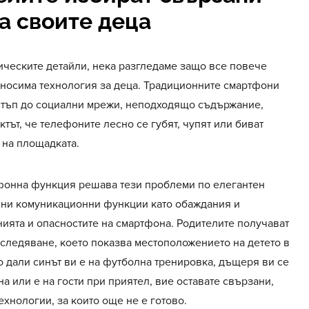
а своите деца
ическите детайли, нека разгледаме защо все повече
 носима технология за деца. Традиционните смартфони
стъп до социални мрежи, неподходящо съдържание,
ктът, че телефоните лесно се губят, чупят или биват
 на площадката.
ефонна функция решава тези проблеми по елегантен
вни комуникационни функции като обаждания и
ията и опасностите на смартфона. Родителите получават
следяване, което показва местоположението на детето в
 дали синът ви е на футболна тренировка, дъщеря ви се
на или е на гости при приятел, вие оставате свързани,
технологии, за които още не е готово.