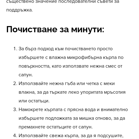
съществено значение последователни съвети за
поддръжка.
Почистване за минути:
За бърз подход към почистването просто
избършете с влажна микрофибърна кърпа по
повърхността, като използвате нежна смес от
сапун.
Използвайте нежна гъба или четка с меки
влакна, за да търкате леко упоритата мръсотия
или остатъци.
Намокрете кърпата с прясна вода и внимателно
избършете подложката за мишка отново, за да
премахнете остатъците от сапун.
Използвайте свежа кърпа, за да я подсушите,