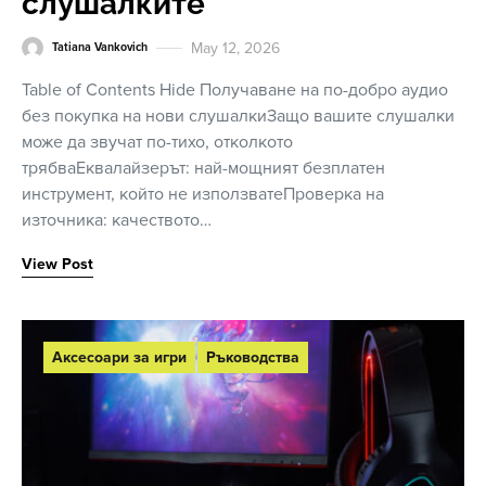
слушалките
May 12, 2026
Tatiana Vankovich
Table of Contents Hide Получаване на по-добро аудио
без покупка на нови слушалкиЗащо вашите слушалки
може да звучат по-тихо, отколкото
трябваЕквалайзерът: най-мощният безплатен
инструмент, който не използватеПроверка на
източника: качеството…
View Post
Аксесоари за игри
Ръководства