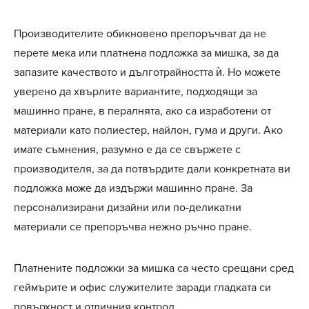
Производителите обикновено препоръчват да не
перете мека или платнена подложка за мишка, за да
запазите качеството и дълготрайността ѝ. Но можете
уверено да хвърлите вариантите, подходящи за
машинно пране, в пералнята, ако са изработени от
материали като полиестер, найлон, гума и други. Ако
имате съмнения, разумно е да се свържете с
производителя, за да потвърдите дали конкретната ви
подложка може да издържи машинно пране. За
персонализирани дизайни или по-деликатни
материали се препоръчва нежно ръчно пране.
Платнените подложки за мишка са често срещани сред
геймърите и офис служителите заради гладката си
повърхност и отличния контрол.