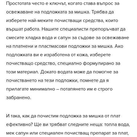
Простотата често е ключът, когато става въпрос за
освежаване на подложката за мишка. Трябва да
изберете най-меките почистващи средства, които
вършат работа. Нашите специалисти препоръчват да
смесите хладка вода и сапун за съдове за освежаване
на платнени и пластмасови подложки за мишка. Ако
подложката ви е изработена от кожа, изберете
почистващо средство, специално формулирано за
този материал. Докато водата може да помогне за
почистването на тези подложки, помнете да я
прилагате минимално – потапянето им е строго
забранено.
И така, как да почистим подложка за мишка от плат
ефективно? Ще ви трябват следните неща: топла вода,
мек сапун или специален почистващ препарат за плат,