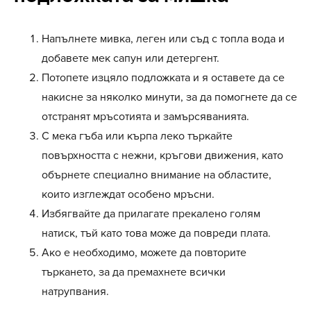
Напълнете мивка, леген или съд с топла вода и
добавете мек сапун или детергент.
Потопете изцяло подложката и я оставете да се
накисне за няколко минути, за да помогнете да се
отстранят мръсотията и замърсяванията.
С мека гъба или кърпа леко търкайте
повърхността с нежни, кръгови движения, като
обърнете специално внимание на областите,
които изглеждат особено мръсни.
Избягвайте да прилагате прекалено голям
натиск, тъй като това може да повреди плата.
Ако е необходимо, можете да повторите
търкането, за да премахнете всички
натрупвания.