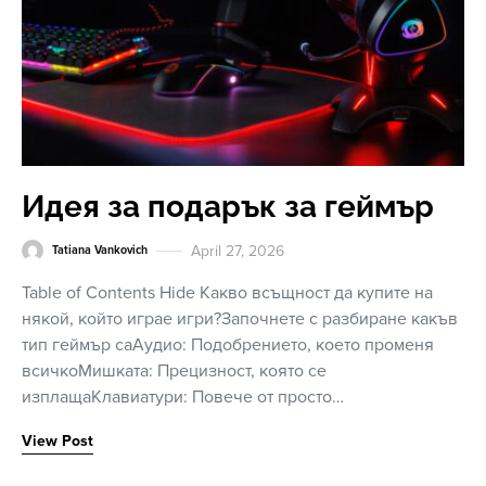
Идея за подарък за геймър
April 27, 2026
Tatiana Vankovich
Table of Contents Hide Какво всъщност да купите на
някой, който играе игри?Започнете с разбиране какъв
тип геймър саАудио: Подобрението, което променя
всичкоМишката: Прецизност, която се
изплащаКлавиатури: Повече от просто…
View Post