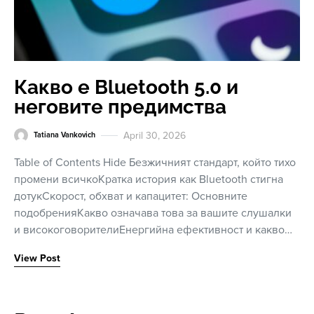
Какво е Bluetooth 5.0 и
неговите предимства
April 30, 2026
Tatiana Vankovich
Table of Contents Hide Безжичният стандарт, който тихо
промени всичкоКратка история как Bluetooth стигна
дотукСкорост, обхват и капацитет: Основните
подобренияКакво означава това за вашите слушалки
и високоговорителиЕнергийна ефективност и какво…
View Post