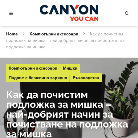
Home
Компютърни аксесоари
Как да почистим
подложка за мишка – най-добрият начин за почистване на
подложка за мишка
Компютърни аксесоари
Мишки
Падове с безжично зарядно
Ръководства
Как да почистим
подложка за мишка –
най-добрият начин за
почистване на подложка
за мишка