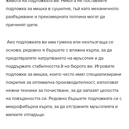
живота на подложката ви. Никога не поставяйте
подложка за мишка в сушилня, тъй като механичното
разбъркване и прекомерната топлина могат да
причинят щети.
Ако подложката ви има гумена или нехлъзгаща се
основа, редовно я бършете с влажна кърпа, за да
предотвратите натрупването на мръсотия и да
поддържате стабилността ѝ на бюрото ви. Игровите
подложки за мишка, които често имат специализирани
покрития за оптимална производителност, използват
нежни техники за почистване, за да запазят целостта
на повърхността си. Редовно бършете подложката си с
микрофибърна кърпа, за да отстраните мръсотията и
малките отпадъци.