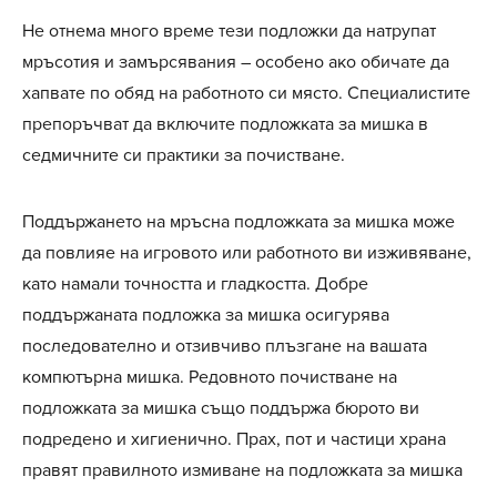
Не отнема много време тези подложки да натрупат
мръсотия и замърсявания – особено ако обичате да
хапвате по обяд на работното си място. Специалистите
препоръчват да включите подложката за мишка в
седмичните си практики за почистване.
Поддържането на мръсна подложката за мишка може
да повлияе на игровото или работното ви изживяване,
като намали точността и гладкостта. Добре
поддържаната подложка за мишка осигурява
последователно и отзивчиво плъзгане на вашата
компютърна мишка. Редовното почистване на
подложката за мишка също поддържа бюрото ви
подредено и хигиенично. Прах, пот и частици храна
правят правилното измиване на подложката за мишка