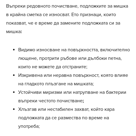
Въпреки редовното почистване, подложките за мишка
в крайна сметка се износват. Ето признаци, които
показват, че е време да замените подложката си за
мишка
:
Видимо износване на повърхността, включително
лющене, протрити ръбове или дълбоки петна,
които не можете да отстраните;
Изкривена или неравна повърхност, която влияе
на гладкото плъзгане на мишката;
Устойчиви миризми или натрупване на бактерии
въпреки честото почистване
;
Хлъзгав или нестабилен захват, който кара
подложката да се размества по време на
употреба;