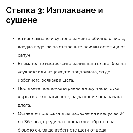
Стъпка 3: Изплакване и
сушене
За изплакване и сушене измийте обилно с чиста,
хладка вода, за да отстраните всички остатъци от
сапун.
Внимателно изстискайте излишната влага, без да
усуквате или изцеждате подложката, за да
избегнете всякаква щета.
Поставете подложката равна върху чиста, суха
кърпа и леко натиснете, за да попие останалата
влага.
Оставете подложката да изсъхне на въздух за 24
до 36 часа, преди да я поставите обратно на
бюрото си, за да избегнете щети от вода.