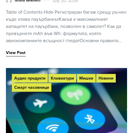
July 20, 2026
Tatiana Vankovich
Table of Contents Hide Регистриран багаж срещу ръчен:
къде отива пауърбанкътКакъв е максималният
капацитет на пауърбанк, позволен в самолет? Как да
превърнете mAh във Wh: формулата, която
авиокомпаниите всъщност гледатОсновни правила…
View Post
Аудио продукти
Клавиатури
Мишки
Новини
Смарт часовници