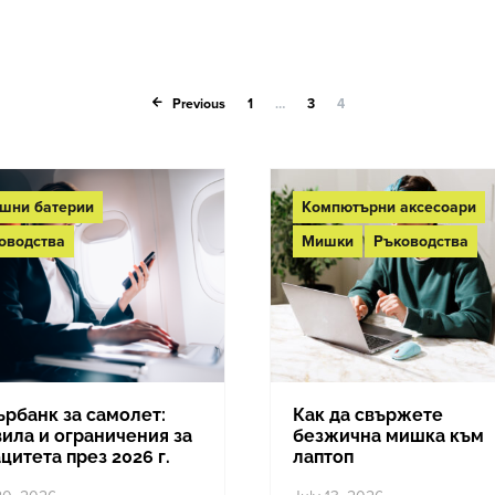
Posts paginati
Previous
1
…
3
4
шни батерии
Компютърни аксесоари
оводства
Мишки
Ръководства
ърбанк за самолет:
Как да свържете
ила и ограничения за
безжична мишка към
цитета през 2026 г.
лаптоп