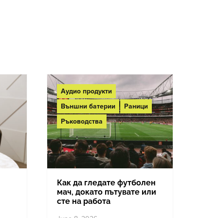
on
Аудио продукти
Външни батерии
Раници
Ръководства
Как да гледате футболен
мач, докато пътувате или
сте на работа