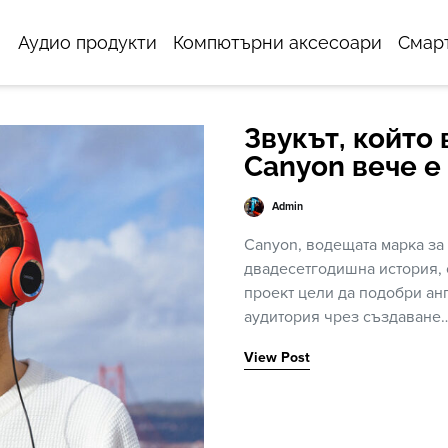
Аудио продукти
Компютърни аксесоари
Смар
Звукът, който 
Canyon вече е 
Admin
Canyon, водещата марка за
двадесетгодишна история, с
проект цели да подобри ан
аудитория чрез създаване
View Post