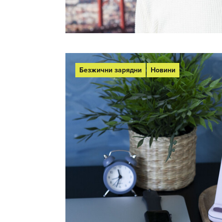
Безжични зарядни
Новини