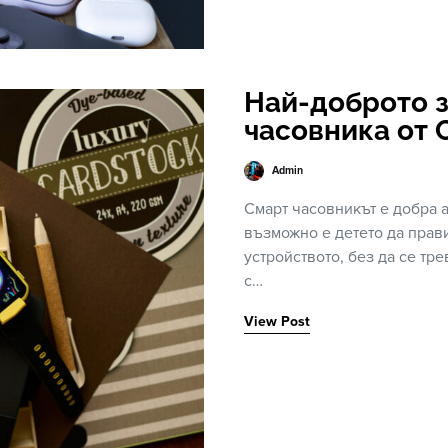
Най-доброто з
часовника от 
Admin
Смарт часовникът е добра а
възможно е детето да прав
устройството, без да се тр
с…
View Post