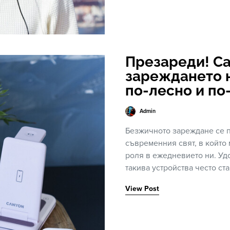
Презареди! Ca
зареждането 
по-лесно и по
Admin
Безжичното зареждане се 
съвременния свят, в който
роля в ежедневието ни. Удо
такива устройства често ст
View Post