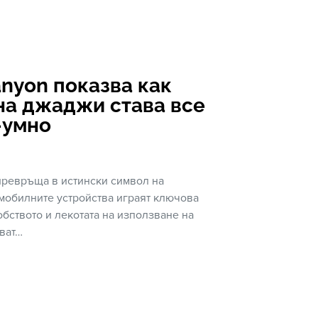
nyon показва как
на джаджи става все
-умно
превръща в истински символ на
 мобилните устройства играят ключова
бството и лекотата на използване на
ават…