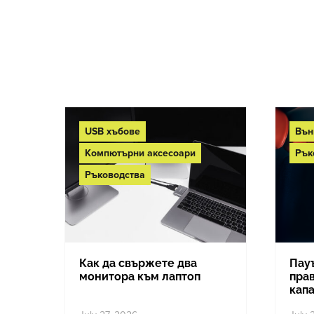
USB хъбове
Вън
Компютърни аксесоари
Рък
Ръководства
Как да свържете два
Пау
монитора към лаптоп
прав
капа