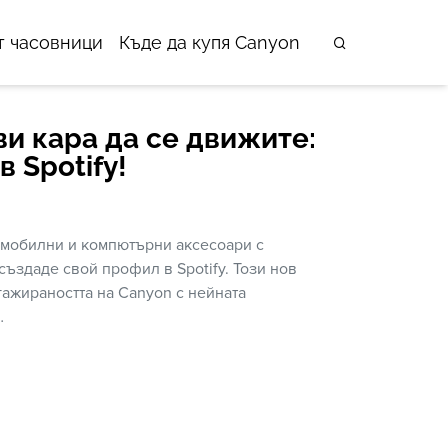
т часовници
Къде да купя Canyon
ви кара да се движите:
в Spotify!
 мобилни и компютърни аксесоари с
ъздаде свой профил в Spotify. Този нов
гажираността на Canyon с нейната
…