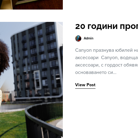
20 години про
Admin
Canyon празнува юбилей н
аксесоари Canyon, водеща
аксесоари, с гордост обявя
основаването си…
View Post