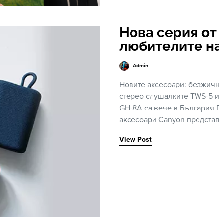
Нова серия от
любителите на
Admin
Новите аксесоари: безжична
стерео слушалките TWS-5 
GH-8A са вече в България
аксесоари Canyon предста
View Post