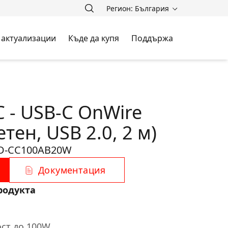
Регион: България
 актуализации
Къде да купя
Поддържа
 - USB-C OnWire
тен, USB 2.0, 2 м)
D-CC100AB20W
Документация
родукта
ст до 100W