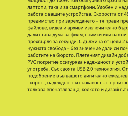
мощност до 100W, той осигурява бързо и н
лаптопи, така и за смартфони. Удобен и на
работа с вашите устройства. Скоростта от 4
предимство при зареждането – тя прави пр
файлове, видеа и архиви изключително бър
дали става дума за филм, снимки или важни 
прехвърля за секунди. С дължина от цели 2 
нужната свобода – без значение дали си по
работите на бюрото. Плетеният дизайн доба
PVC покритие осигурява надеждност и усто
употреба. Със своята USB 2.0 технология, O
подобрение във вашето дигитално ежедневи
скорост, надеждност и гъвкавост – с произв
толкова впечатляваща, колкото и дизайнът 