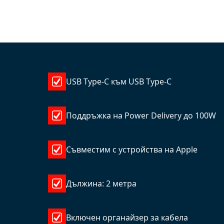
USB Type-C към USB Type-C
Поддръжка на Power Delivery до 100W
Съвместим с устройства на Apple
Дължина: 2 метра
Включен органайзер за кабела