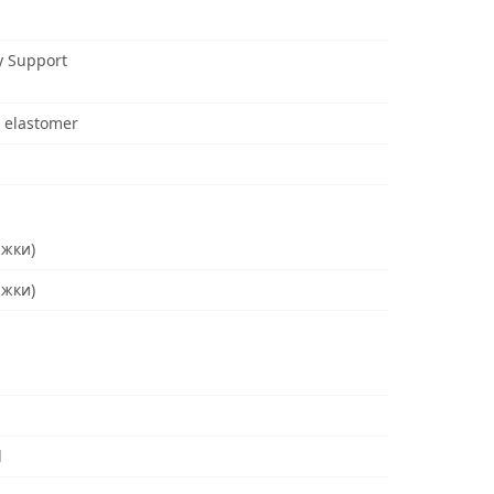
y Support
 elastomer
ъжки)
ъжки)
d