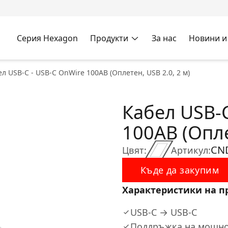
Серия Hexagon
Продукти
За нас
Новини и
л USB-C - USB-C OnWire 100AB (Оплетен, USB 2.0, 2 м)
Кабел USB-C
100AB (Опле
CN
Цвят:
Артикул:
Къде да закупим
Характеристики на п
USB-C → USB-C
Поддръжка на мощно