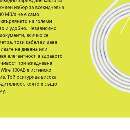
адеждно зареждане както за
дежден избор за всекидневна
80 MB/s не е само
ехвърлянето на големи
зо и удобно. Независимо
документи, всичко се
метра, този кабел ви дава
чивате на дивана или
вя елегантност, а здравото
йчивост при ежедневна
nWire 100AB е истинско
е. Той осигурява висока
одителност, която е също
му.