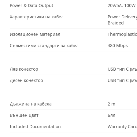
Power & Data Output
20V/5A, 100W
Характеристики на кабел
Power Deliver
Braided
Изолационен материал
Thermoplastic
Съвместими стандарти за кабел
480 Mbps
Ляв конектор
USB тип C (м
Десен конектор
USB тип C (м
Дължина на кабела
2 m
Външен цвят
Бял
Included Documentation
Warranty Car