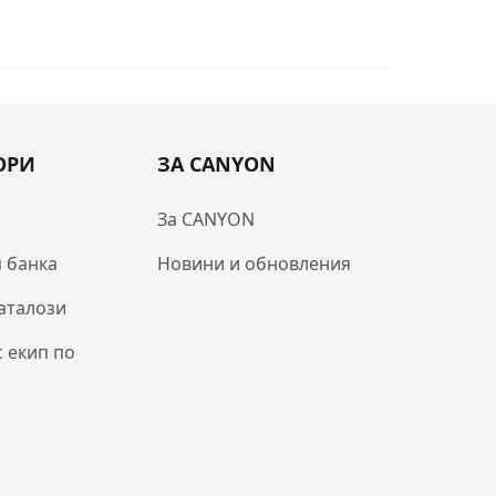
ОРИ
ЗА CANYON
За CANYON
 банка
Новини и обновления
аталози
с екип по