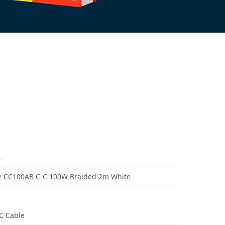
B
 CC100AB C-C 100W Braided 2m White
C Cable