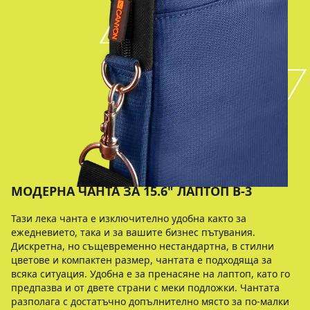
МОДЕРНА ЧАНТА ЗА 15.6" ЛАПТОП B-3
Тази лека чанта е изключително удобна както за
ежедневието, така и за вашите бизнес пътувания.
Дискретна, но същевременно нестандартна, в стилни
цветове и компактен размер, чантата е подходяща за
всяка ситуация. Удобна е за пренасяне на лаптоп, като го
предпазва и от двете страни с меки подложки. Чантата
разполага с достатъчно допълнително място за по-малки