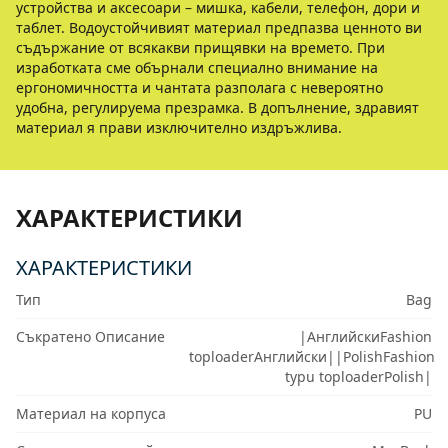
устройства и аксесоари – мишка, кабели, телефон, дори и
таблет. Водоустойчивият материал предпазва ценното ви
съдържание от всякакви прищявки на времето. При
изработката сме обърнали специално внимание на
ергономичността и чантата разполага с невероятно
удобна, регулируема презрамка. В допълнение, здравият
материал я прави изключително издръжлива.
ХАРАКТЕРИСТИКИ
ХАРАКТЕРИСТИКИ
Тип
Bag
Съкратено Описание
|АнглийскиFashion
toploaderАнглийски||PolishFashion
typu toploaderPolish|
Материал на корпуса
PU