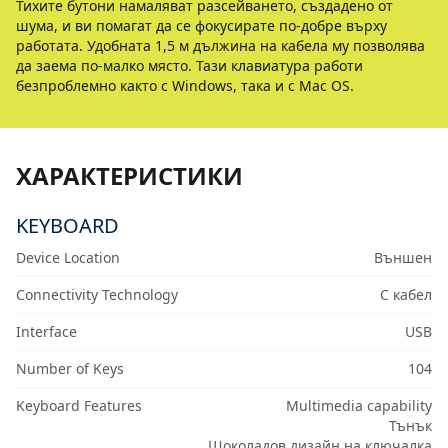
Тихите бутони намаляват разсейването, създадено от
шума, и ви помагат да се фокусирате по-добре върху
работата. Удобната 1,5 м дължина на кабела му позволява
да заема по-малко място. Тази клавиатура работи
безпроблемно както с Windows, така и с Mac OS.
ХАРАКТЕРИСТИКИ
KEYBOARD
Device Location
Външен
Connectivity Technology
С кабел
Interface
USB
Number of Keys
104
Keyboard Features
Multimedia capability
Тънък
Шоколадов дизайн на ключалка