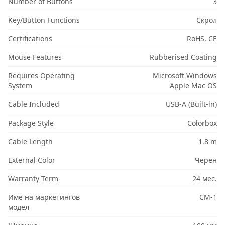
Number of Buttons
3
Key/Button Functions
Скрол
Certifications
RoHS, CE
Mouse Features
Rubberised Coating
Requires Operating
Microsoft Windows
System
Apple Mac OS
Cable Included
USB-A (Built-in)
Package Style
Colorbox
Cable Length
1.8 m
External Color
Черен
Warranty Term
24 мес.
Име на маркетингов
CM-1
модел