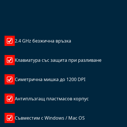
2.4 GHz безжична връзка
Клавиатура със защита при разливане
Симетрична мишка до 1200 DPI
Антиплъзгащ пластмасов корпус
Съвместим с Windows / Mac OS