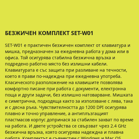
БЕЗЖИЧЕН КОМПЛЕКТ SET-W01
SET-W01 е практичен безжичен комплект от клавиатура и
мишка, предназначен за ежедневна работа у дома или в
офиса. Той осигурява стабилна безжична връзка и
подредено работно място без излишни кабели.
Клавиатурата е със защита при разливане на течности,
което я прави по-надеждна при ежедневна употреба.
Класическото разположение на клавишите позволява
комфортно писане при работа с документи, електронна
поща и други задачи, без излишно натоварване. Мишката
е симетрична, подходяща както за използване с лява, така
и с дясна ръка. Чувствителността до 1200 DPI осигурява
плавно и точно управление, а антиплъзгащият
пластмасов корпус допринася за стабилен захват по време
на работа. И двете устройства се свързват чрез 2.4 GHz
безжична връзка, която осигурява надеждна и плавна
работа. Комплектът е съвместим с Windows и Mac OS,