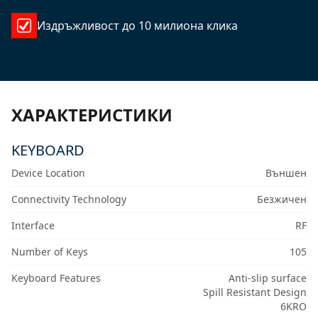
Издръжливост до 10 милиона клика
ХАРАКТЕРИСТИКИ
KEYBOARD
Device Location
Външен
Connectivity Technology
Безжичен
Interface
RF
Number of Keys
105
Keyboard Features
Anti-slip surface
Spill Resistant Design
6KRO