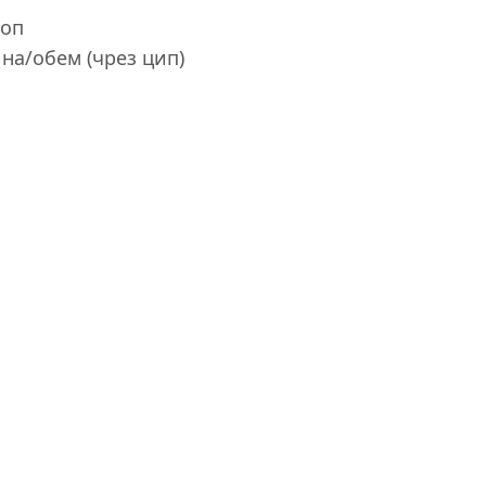
топ
а/обем (чрез цип)