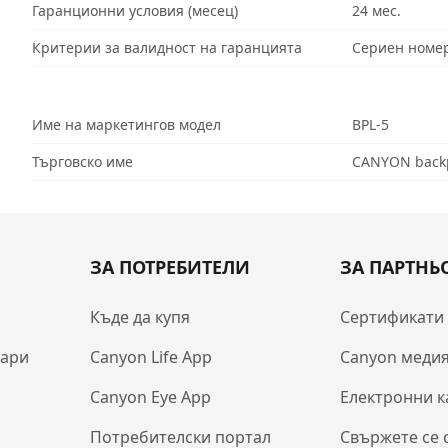
Гаранционни условия (месец)
24 мес.
Критерии за валидност на гаранцията
Сериен номе
Име на маркетингов модел
BPL-5
Търговско име
CANYON backpa
ЗА ПОТРЕБИТЕЛИ
ЗА ПАРТНЬ
Къде да купя
Сертификати
оари
Canyon Life App
Canyon медия
Canyon Eye App
Електронни к
Потребителски портал
Свържете се 