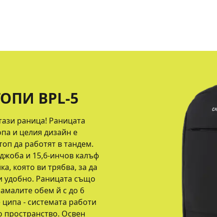
ТОПИ BPL-5
тази раница! Раницата
па и целия дизайн е
топ да работят в тандем.
джоба и 15,6-инчов калъф
а, която ви трябва, за да
и удобно. Раницата също
амалите обем й с до 6
 ципа - системата работи
о пространство. Освен