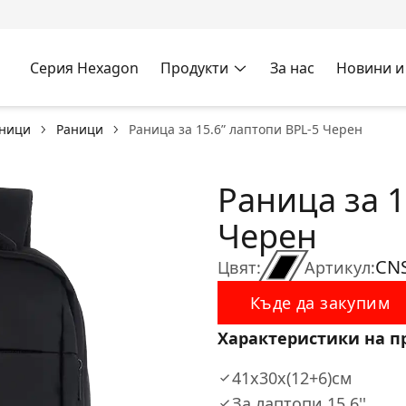
Серия Hexagon
Продукти
За нас
Новини и
аници
Раници
Раница за 15.6” лаптопи BPL-5 Черен
Раница за 1
Черен
CN
Цвят:
Артикул:
Къде да закупим
Характеристики на п
41x30x(12+6)см
За лаптопи 15.6''