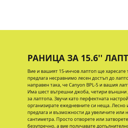
РАНИЦА ЗА 15.6'' ЛАП
Вие и вашият 15-инчов лаптоп ще харесате 
предлага несравнимо лесен достъп до лапто
направен така, че Canyon BPL-5 и вашия лап
Има шест вътрешни джоба, четири външни 
за лаптопа. Звучи като перфектната настройк
организирате ежедневните си неща. Лесно 
предлага и възможности да увеличите или н
сантиметра. Просто отворете или затворете
безупречно, а вие получавате допълнителн