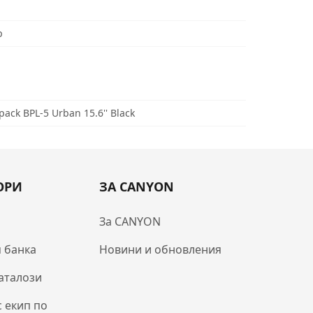
р
ck BPL-5 Urban 15.6'' Black
ОРИ
ЗА CANYON
За CANYON
 банка
Новини и обновления
аталози
с екип по