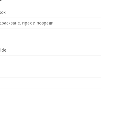
"
ook
драскване, прах и повреди
d
uide