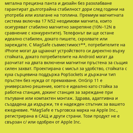
метална прецизна панта и дизайн без разхлабване
гарантират дълготрайна стабилност дори след години на
употреба или излагане на топлина. Премиум магнитната
система включва 17 N52 неодимови магнита, които
осигуряват стабилно магнитно закрепяне (10N–12N в
сравнение с конкурентите). Телефонът ви ще остане
идеално стабилен, докато пишете, скролвате или
зареждате. С MagSafe съвместимост**, потребителите на
iPhone могат да щракнат устройството си директно върху
стойката, докато потребителите на Android могат да
разчитат на двата включени магнитни пръстена за същия
силен захват. Проектирана с мисъл за удобство, стойката с
куха сърцевина поддържа PopSockets и държачи тип
пръстен без нужда от премахване. OnGrip 11 е
универсално решение, което е идеално като стойка за
работна станция, докинг станция за зареждане при
пътуване или компактен монтаж. Здрава, адаптивна и
създадена да издържи, тя е надежден спътник за вашето
ежедневие. *MagSafe е търговска марка на Apple Inc.,
регистрирана в САЩ и други страни. Този продукт не е
свързан с/ или одобрен от Apple Inc.