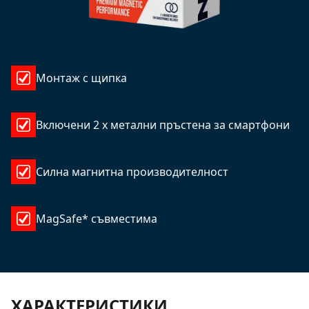
Монтаж с щипка
Включени 2 x метални пръстена за смартфони
Силна магнитна производителност
MagSafe* съвместима
ХАРАКТЕРИСТИКИ