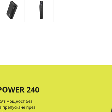
POWER 240
рсят мощност без
а препускане през