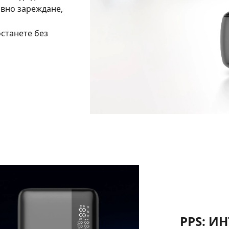
ивно зареждане,
станете без
PPS: И