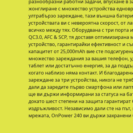
разнообразни работни задачи, впускане в 
жонглиране с множество устройства еднов
ултрабързо зареждане, тази външна батери
устройствата ви с невероятна скорост, от л
всичко между тях. Оборудвана с три порта и
QC3.0, AFC & SCP, тя доставя оптимизирана
устройство, гарантирайки ефективност и съ
капацитет от 25,000mAh вие сте подсигурени
множество зареждания за вашия телефон, 
таблет или достатъчно енергия, за да подд
когато наблизо няма контакт. И благодаре
зареждане за три устройства, никога не тря
дали да заредите първо смартфона или лап
ще ви държи информирани за статуса на ба
докато шест степени на защита гарантират 
издръжливост. Независимо дали сте на път,
мрежата, OnPower 240 ви държи захранени 