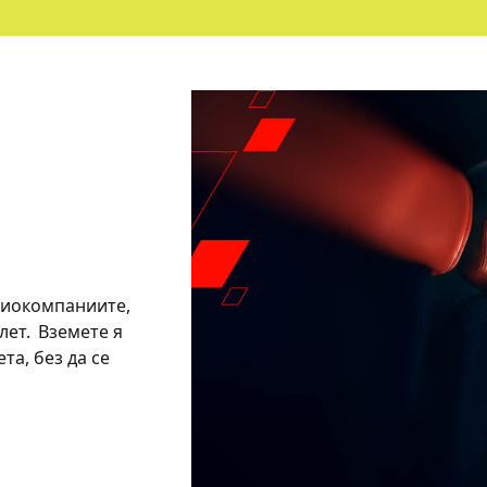
виокомпаниите,
лет. Вземете я
та, без да се