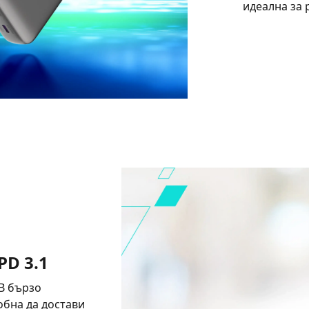
идеална за 
D 3.1
B бързо
собна да достави