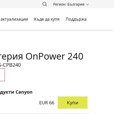
Регион: България
 актуализации
Къде да купя
Поддържа
ерия OnPower 240
S-CPB240
одукти Canyon
EUR 66
Купи