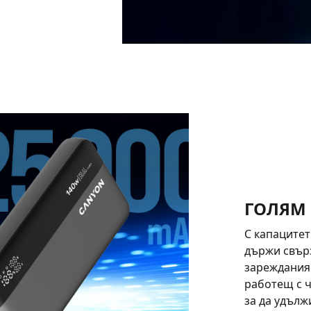
ГОЛЯМ
С капацитет
държи свърз
зареждания
работещ с ч
за да удълж