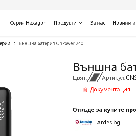
Серия Hexagon
Продукти
За нас
Новини и
терии
Външна батерия OnPower 240
Външна бат
CN
Цвят:
Артикул:
Документация
Откъде за купите пр
Ardes.bg