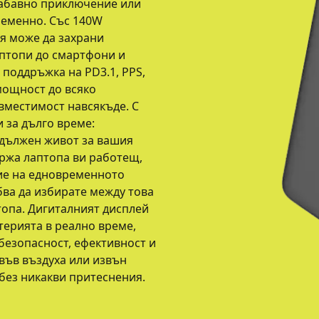
забавно приключение или
ременно. Със 140W
я може да захрани
аптопи до смартфони и
 поддръжка на PD3.1, PPS,
 мощност до всяко
вместимост навсякъде. С
 за дълго време:
удължен живот за вашия
ържа лаптопа ви работещ,
ние на едновременното
бва да избирате между това
топа. Дигиталният дисплей
терията в реално време,
безопасност, ефективност и
 във въздуха или извън
без никакви притеснения.