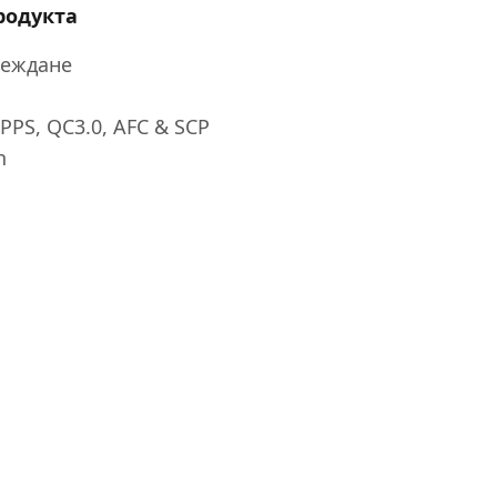
родукта
реждане
PPS, QC3.0, AFC & SCP
h