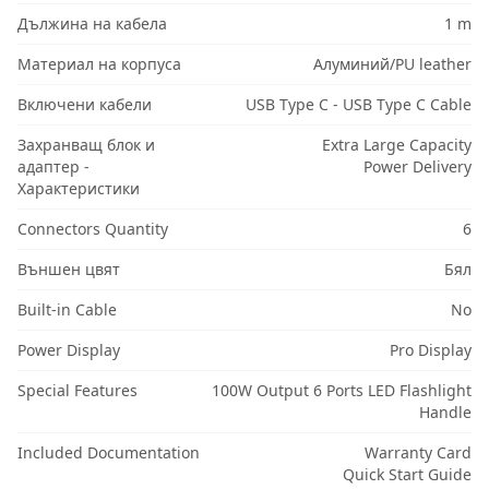
Дължина на кабела
1 m
Материал на корпуса
Алуминий/PU leather
Включени кабели
USB Type C - USB Type C Cable
Захранващ блок и
Extra Large Capacity
адаптер -
Power Delivery
Характеристики
Connectors Quantity
6
Външен цвят
Бял
Built-in Cable
No
Power Display
Pro Display
Special Features
100W Output 6 Ports LED Flashlight
Handle
Included Documentation
Warranty Card
Quick Start Guide