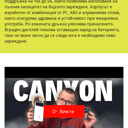
поддръжка на ток до 5A, който позволява използване на
пълния капацитет на бързото зареждане. Корпусът е
изработен от комбинация от PC, ABS и алуминиева сплав,
което осигурява здравина и устойчивост при ежедневна
употреба. PU кожената дръжка улеснява пренасянето.
Вграден дисплей показва оставащия заряд на батерията,
така че може лесно да се следи кога е необходимо ново
зареждане.
Вижте