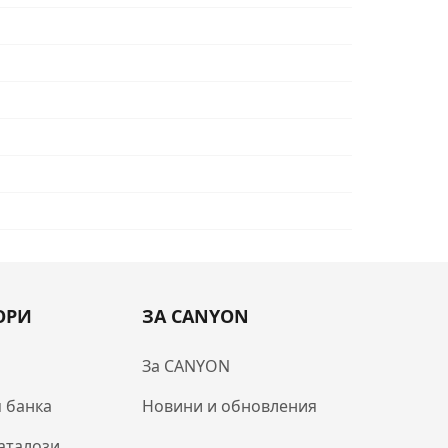
ОРИ
ЗА CANYON
За CANYON
 банка
Новини и обновления
аталози