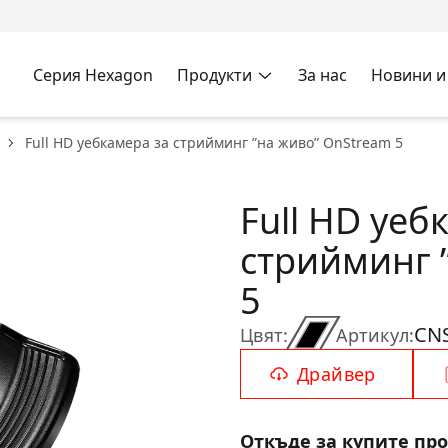
Серия Hexagon
Продукти
За нас
Новини и
Full HD уебкамера за стрийминг ”на живо” OnStream 5
Full HD уеб
стрийминг 
5
CN
Цвят:
Артикул:
Драйвер
Откъде за купите пр