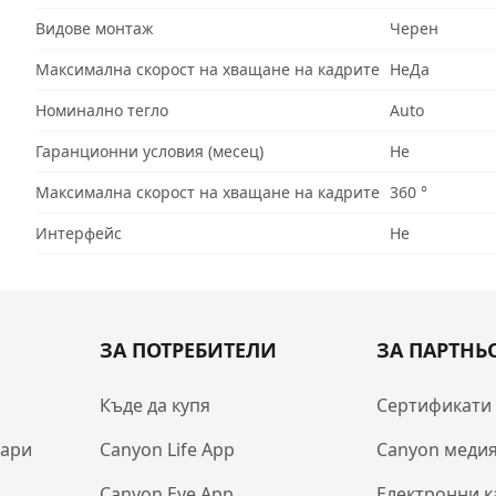
Видове монтаж
Черен
Максимална скорост на хващане на кадрите
НеДа
Номинално тегло
Auto
Гаранционни условия (месец)
Не
Максимална скорост на хващане на кадрите
360 °
Интерфейс
Не
ЗА ПОТРЕБИТЕЛИ
ЗА ПАРТНЬ
Къде да купя
Сертификати
оари
Canyon Life App
Canyon медия
Canyon Eye App
Електронни к