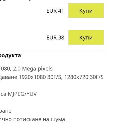
EUR 41
Купи
EUR 38
Купи
родукта
80, 2.0 Mega pixels
аване 1920x1080 30F/S, 1280x720 30F/S
иса MJPEG/YUV
ране
ично потискане на шума