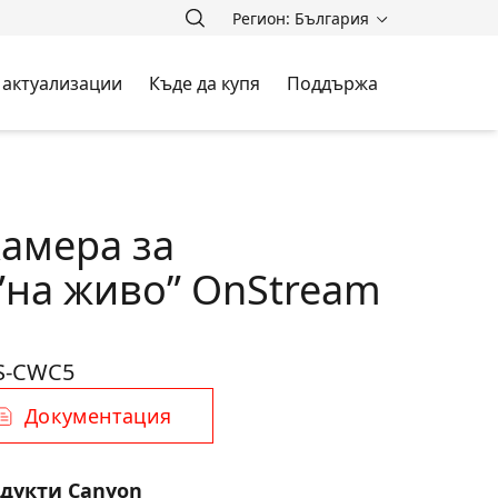
Регион: България
 актуализации
Къде да купя
Поддържа
камера за
”на живо” OnStream
S-CWC5
Документация
одукти Canyon