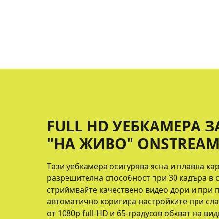
FULL HD УЕБКАМЕРА 
"НА ЖИВО" ONSTREAM
Tази уебкамера осигурява ясна и плавна ка
разрешителна способност при 30 кадъра в с
стриймвайте качествено видео дори и при 
автоматично коригира настройките при сла
от 1080p full-HD и 65-градусов обхват на в