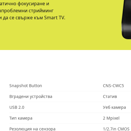
матично фокусиране и
езпроблемни стрийминг
 да се свърже към Smart TV.
Snapshot Button
CNS-CWC5
Вградени устройства
Статив
USB 2.0
Уеб камера
Тип камера
2 Mpixel
Резолюция на сензора
1/2.7in CMOS