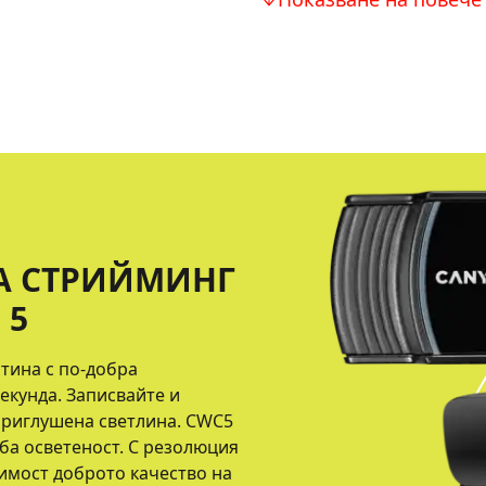
ЗА СТРИЙМИНГ
 5
ртина с по-добра
екунда. Записвайте и
приглушена светлина. CWC5
ба осветеност. С резолюция
идимост доброто качество на