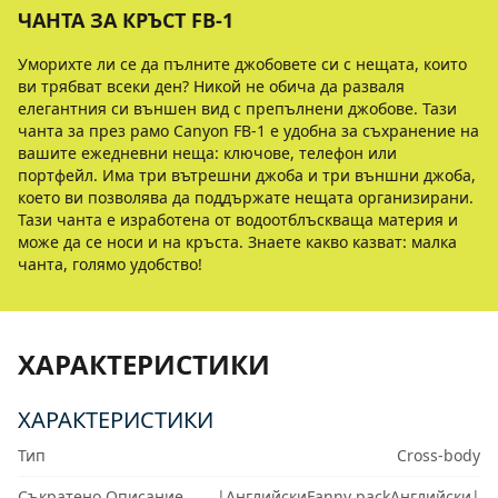
ЧАНТА ЗА КРЪСТ FB-1
Уморихте ли се да пълните джобовете си с нещата, които
ви трябват всеки ден? Никой не обича да разваля
елегантния си външен вид с препълнени джобове. Тази
чанта за през рамо Canyon FB-1 е удобна за съхранение на
вашите ежедневни неща: ключове, телефон или
портфейл. Има три вътрешни джоба и три външни джоба,
което ви позволява да поддържате нещата организирани.
Тази чанта е изработена от водоотблъскваща материя и
може да се носи и на кръста. Знаете какво казват: малка
чанта, голямо удобство!
ХАРАКТЕРИСТИКИ
ХАРАКТЕРИСТИКИ
Тип
Cross-body
Съкратено Описание
|АнглийскиFanny packАнглийски|