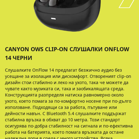
CANYON OWS CLIP-ON СЛУШАЛКИ ONFLOW
14 ЧЕРНИ
Слушалките OnFlow 14 предлагат безжично аудио без
усещане за изолация или дискомфорт. Отвореният clip-on
дизайн стои стабилно и леко на ухото, така че можете да
чувате както музиката си, така и заобикалящата среда.
Конструкцията разпределя натиска равномерно около
ухото, което помага за по-комфортно носене при по-дълго
използване. Подходящи са за работа, пътуване или
дейности навън. С Bluetooth 5.4 слушалките поддържат
стабилна връзка в обхват до 10 метра. Този стандарт
осигурява по-добра стабилност на сигнала и по-ефективна
работа на батерията, което помага връзката да остане
надеждна дори в среда с много устройства. Всяка