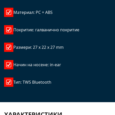
Материал: PC + ABS
Покритие: галванично покритие
Размери: 27 х 22 х 27 mm
Начин на носене: in-ear
Тип: TWS Bluetooth
ХАРАКТЕРИСТИКИ