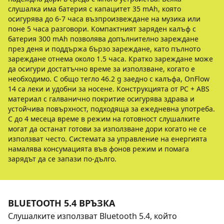
слушалка има батерия с капацитет 35 mAh, която
осигурява до 6-7 часа възпроизвеждане на музика или
поне 5 часа разговори. Компактният заряден калъф с
батерия 300 mAh позволява допълнително зареждане
през деня и поддържа бързо зареждане, като пълното
зареждане отнема около 1.5 часа. Кратко зареждане може
да осигури достатъчно време за използване, когато е
необходимо. С общо тегло 46.2 g заедно с калъфа, OnFlow
14 са леки и удобни за носене. Конструкцията от PC + ABS
материал с галванично покритие осигурява здрава и
устойчива повърхност, подходяща за ежедневна употреба.
С до 4 месеца време в режим на готовност слушалките
могат да останат готови за използване дори когато не се
използват често. Системата за управление на енергията
намалява консумацията във фонов режим и помага
зарядът да се запази по-дълго.
BLUETOOTH 5.4 ВРЪЗКА
Слушалките използват Bluetooth 5.4, който