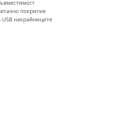
 съвместимост
метално покритие
а USB накрайниците