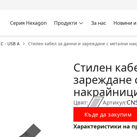
Серия Hexagon
Продукти
За нас
Новини и
C - USB A
Стилен кабел за данни и зареждане с метални на
Стилен каб
зареждане 
накрайници
CN
Цвят:
Артикул:
Къде да закупим
Характеристики на п