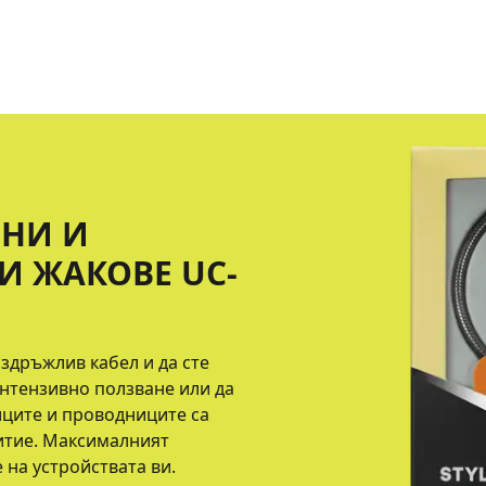
ННИ И
И ЖАКОВЕ UC-
издръжлив кабел и да сте
интензивно ползване или да
иците и проводниците са
итие. Максималният
 на устройствата ви.