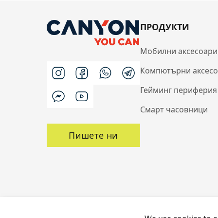
ПРОДУКТИ
Мобилни аксесоари
Компютърни аксес
Гейминг периферия
Смарт часовници
Пишете ни