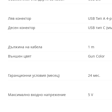
Ляв конектор
USB Тип A 4-p
Десен конектор
USB тип C (м
Дължина на кабела
1 m
Външен цвят
Gun Color
Гаранционни условия (месец)
24 мес.
Максимално входно напрежение
5 V