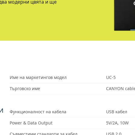
 два модерни цвята и ще
Име на маркетингов модел
UC-5
Търговско име
CANYON cable
И
Функционалност на кабела
USB кабел
Power & Data Output
5V/2A, 10W
Съвместими стандарти за кабел
USB 2.0