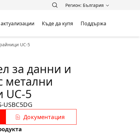
Регион: България
 актуализации
Къде да купя
Поддържа
крайници UC-5
ел за данни и
с метални
 UC-5
S-USBC5DG
Документация
родукта