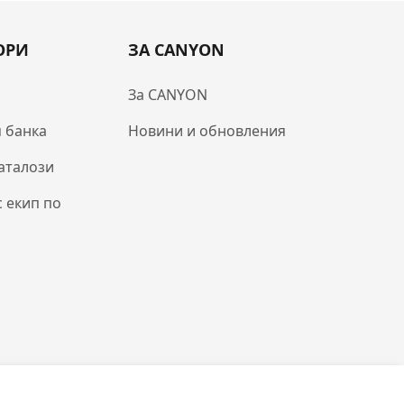
ОРИ
ЗА CANYON
За CANYON
 банка
Новини и обновления
аталози
с екип по