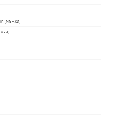
in (мъжки)
ъжки)