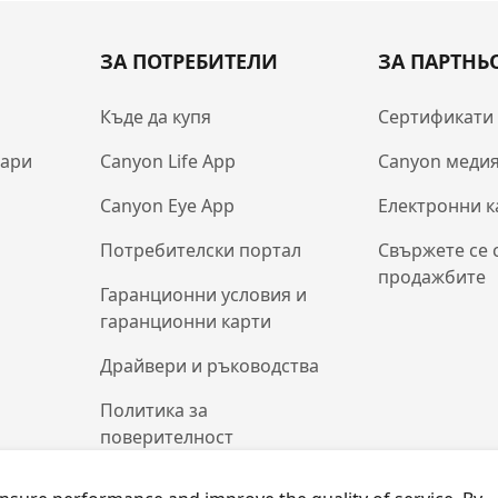
ЗА ПОТРЕБИТЕЛИ
ЗА ПАРТНЬ
Къде да купя
Сертификати
оари
Canyon Life App
Canyon медия
Canyon Eye App
Електронни к
Потребителски портал
Свържете се 
продажбите
Гаранционни условия и
гаранционни карти
Драйвери и ръководства
Политика за
поверителност
Политика за бисквитки