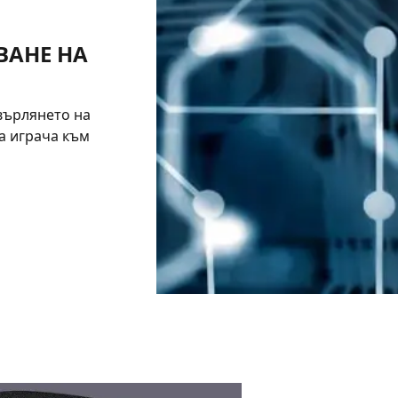
ВАНЕ НА
върлянето на
а играча към