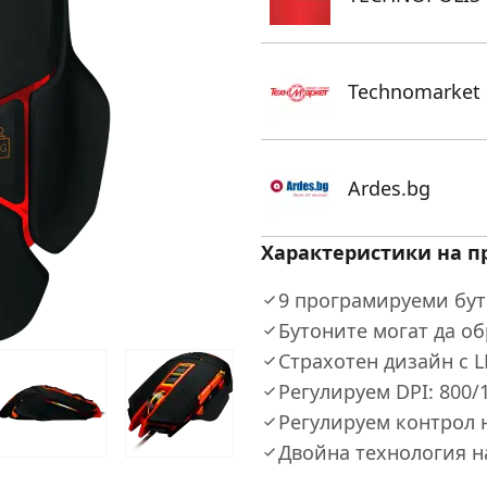
Technomarket
Ardes.bg
Характеристики на п
9 програмируеми бу
Бутоните могат да о
Страхотен дизайн с L
Регулируем DPI: 800/
Регулируем контрол н
Двойна технология н