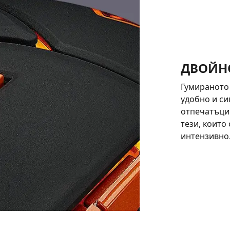
ДВОЙН
Гумираното 
удобно и си
отпечатъци 
тези, които
интензивно