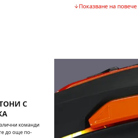
Показване на повече
ТОНИ С
КА
азлични команди
те до още по-