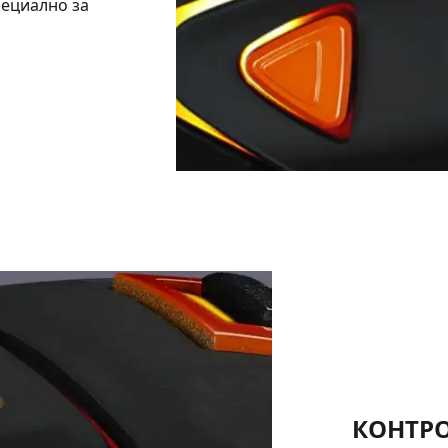
пециално за
КОНТРО