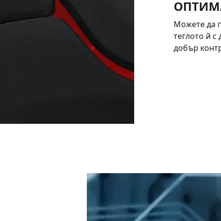
ОПТИМ
Можете да 
теглото й с 
добър контр