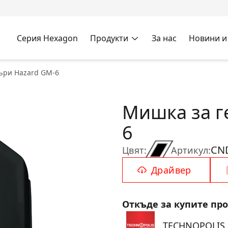
Серия Hexagon
Продукти
За нас
Новини и
ъри Hazard GM-6
Мишка за г
6
CN
Цвят:
Артикул:
Драйвер
Откъде за купите пр
TECHNOPOLIS