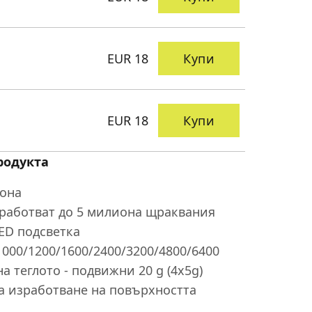
EUR 18
Купи
EUR 18
Купи
родукта
тона
бработват до 5 милиона щраквания
ED подсветка
1000/1200/1600/2400/3200/4800/6400
а теглото - подвижни 20 g (4x5g)
а изработване на повърхността