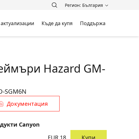
Регион: България
 актуализации
Къде да купя
Поддържа
еймъри Hazard GM-
D-SGM6N
Документация
одукти Canyon
EUR 18
Купи