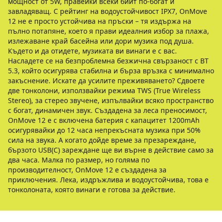
мощност от 5W, правейки всеки бийт по-богат и
завладяващ. С рейтинг на водоустойчивост IPX7, OnMove
12 не е просто устойчива на пръски – тя издържа на
пълно потапяне, което я прави идеалния избор за плажа,
излежаване край басейна или дори музика под душа.
Където и да отидете, музиката ви винаги е с вас.
Насладете се на безпроблемна безжична свързаност с BT
5.3, който осигурява стабилна и бърза връзка с минимално
закъснение. Искате да усилите преживяването? Сдвоете
две тонколони, използвайки режима TWS (True Wireless
Stereo), за стерео звучене, изпълвайки всяко пространство
с богат, динамичен звук. Създадена за леса преносимост,
OnMove 12 е с включена батерия с капацитет 1200mAh
осигурявайки до 12 часа непрекъсната музика при 50%
сила на звука. А когато дойде време за презареждане,
бързото USB(C) зареждане ще ви върне в действие само за
два часа. Малка по размер, но голяма по
производителност, OnMove 12 е създадена за
приключения. Лека, издръжлива и водоустойчива, това е
тонколоната, която винаги е готова за действие.