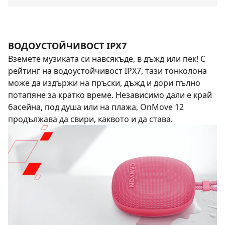
ВОДОУСТОЙЧИВОСТ IPX7
Вземете музиката си навсякъде, в дъжд или пек! С
рейтинг на водоустойчивост IPX7, тази тонколона
може да издържи на пръски, дъжд и дори пълно
потапяне за кратко време. Независимо дали е край
басейна, под душа или на плажа, OnMove 12
продължава да свири, каквото и да става.