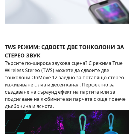
TWS РЕЖИМ: СДВОЕТЕ ДВЕ ТОНКОЛОНИ ЗА
СТЕРЕО ЗВУК
Търсите по-широка звукова сцена? С режима True
Wireless Stereo (TWS) можете да сдвоите две
тонколони OnMove 12 заедно за потапящо стерео
изживяване с ляв и десен канал. Перфектно за
създаване на съраунд ефект на партита или за
подсилване на любимите ви парчета с още повече
дълбочина и яснота.