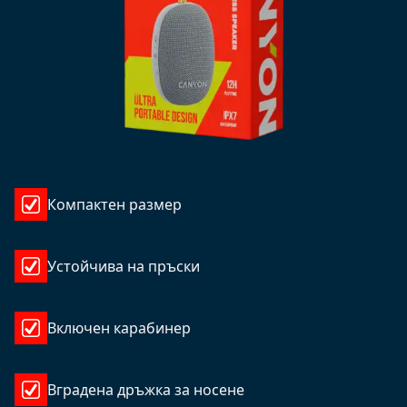
Компактен размер
Устойчива на пръски
Включен карабинер
Вградена дръжка за носене