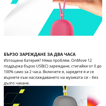
БЪРЗО ЗАРЕЖДАНЕ ЗА ДВА ЧАСА
Изтощена батерия? Няма проблем. OnMove 12
поддържа бързо USB(C) зареждане, стигайки от 0 до
100% само за 2 часа. Включете я, заредете я и се
върнете към наслаждаването на музиката си – без
дълго чакане.