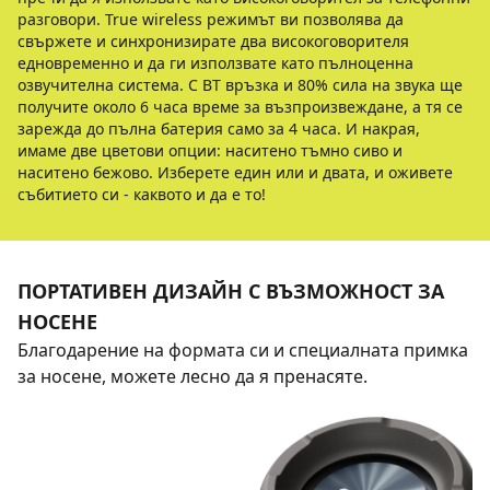
разговори. True wireless режимът ви позволява да
свържете и синхронизирате два високоговорителя
едновременно и да ги използвате като пълноценна
озвучителна система. С BT връзка и 80% сила на звука ще
получите около 6 часа време за възпроизвеждане, а тя се
зарежда до пълна батерия само за 4 часа. И накрая,
имаме две цветови опции: наситено тъмно сиво и
наситено бежово. Изберете един или и двата, и оживете
събитието си - каквото и да е то!
ПОРТАТИВЕН ДИЗАЙН С ВЪЗМОЖНОСТ ЗА
НОСЕНЕ
Благодарение на формата си и специалната примка
за носене, можете лесно да я пренасяте.