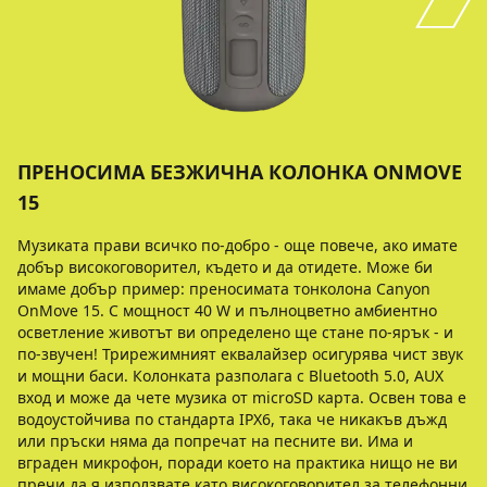
ПРЕНОСИМA БЕЗЖИЧНА КОЛОНКА ONMOVE
15
Музиката прави всичко по-добро - още повече, ако имате
добър високоговорител, където и да отидете. Може би
имаме добър пример: преносимата тонколона Canyon
OnMove 15. С мощност 40 W и пълноцветно амбиентно
осветление животът ви определено ще стане по-ярък - и
по-звучен! Трирежимният еквалайзер осигурява чист звук
и мощни баси. Колонката разполага с Bluetooth 5.0, AUX
вход и може да чете музика от microSD карта. Освен това е
водоустойчива по стандарта IPX6, така че никакъв дъжд
или пръски няма да попречат на песните ви. Има и
вграден микрофон, поради което на практика нищо не ви
пречи да я използвате като високоговорител за телефонни