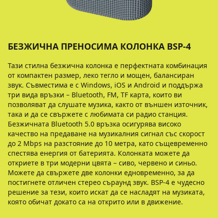
БЕЗЖИЧНА ПРЕНОСИМА КОЛОНКА BSP-4
Тази стилна безжична колонка е перфектната комбинация
от компактен размер, леко тегло и мощен, балансиран
звук. Съвместима е с Windows, iOS и Android и поддържа
три вида връзки – Bluetooth, FM, TF карта, които ви
позволяват да слушате музика, както от външен източник,
така и да се свържете с любимата си радио станция.
Безжичната Bluetooth 5.0 връзка осигурява високо
качество на предаване на музикалния сигнал със скорост
до 2 Mbps на разстояние до 10 метра, като същевременно
спестява енергия от батерията. Колонката можете да
откриете в три модерни цвята – сиво, червено и синьо.
Можете да свържете две колонки едновременно, за да
постигнете отличен стерео съраунд звук. BSP-4 e чудесно
решение за тези, които искат да се насладят на музиката,
която обичат докато са на открито или в движение.