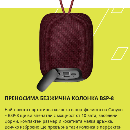
ПРЕНОСИМA БЕЗЖИЧНА КОЛОНКА BSP-8
Най-новото портативна колонка в портфолиото на Canyon
– BSP-8 ще ви впечатли с мощност от 10 вата, заоблени
форми, компактен размер и кокетната малка дръжка.
Всичко изброено ще превърна тази колонка в перфектен