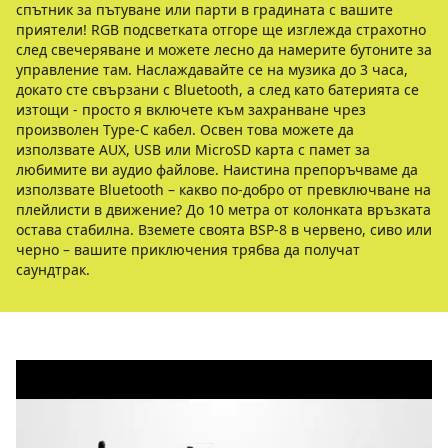
спътник за пътуване или парти в градината с вашите
приятели! RGB подсветката отгоре ще изглежда страхотно
след свечеряване и можете лесно да намерите бутоните за
управление там. Наслаждавайте се на музика до 3 часа,
докато сте свързани с Bluetooth, а след като батерията се
изтощи - просто я включете към захранване чрез
произволен Type-C кабел. Освен това можете да
използвате AUX, USB или MicroSD карта с памет за
любимите ви аудио файлове. Наистина препоръчваме да
използвате Bluetooth – какво по-добро от превключване на
плейлисти в движение? До 10 метра от колонката връзката
остава стабилна. Вземете своята BSP-8 в червено, сиво или
черно – вашите приключения трябва да получат
саундтрак.