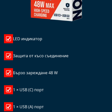
LED индикатор
Защита от късо съединение
Бързо зареждане 48 W
1 × USB (C) порт
1 × USB (A) порт