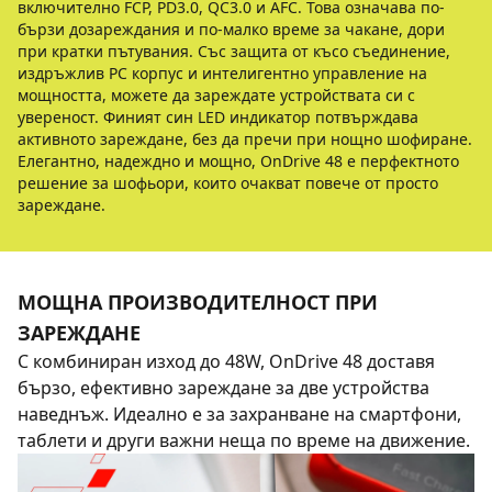
включително FCP, PD3.0, QC3.0 и AFC. Това означава по-
бързи дозареждания и по-малко време за чакане, дори
при кратки пътувания. Със защита от късо съединение,
издръжлив PC корпус и интелигентно управление на
мощността, можете да зареждате устройствата си с
увереност. Финият син LED индикатор потвърждава
активното зареждане, без да пречи при нощно шофиране.
Елегантно, надеждно и мощно, OnDrive 48 е перфектното
решение за шофьори, които очакват повече от просто
зареждане.
МОЩНА ПРОИЗВОДИТЕЛНОСТ ПРИ
ЗАРЕЖДАНЕ
С комбиниран изход до 48W, OnDrive 48 доставя
бързо, ефективно зареждане за две устройства
наведнъж. Идеално е за захранване на смартфони,
таблети и други важни неща по време на движение.