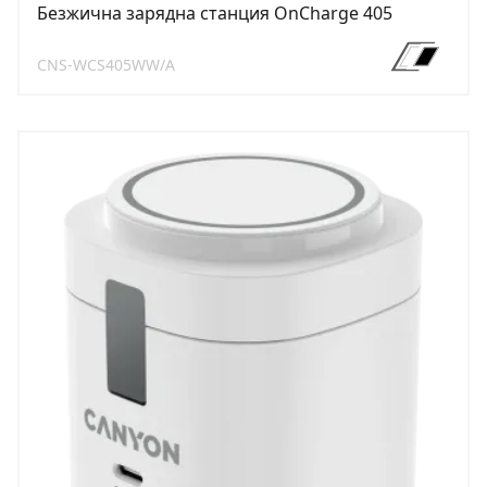
Безжична зарядна станция OnCharge 405
CNS-WCS405WW/A