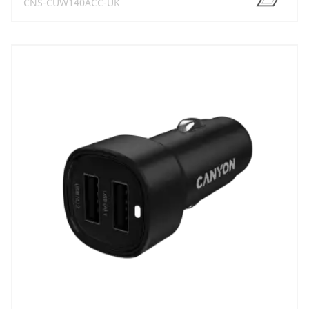
CNS-CUW140ACC-UK