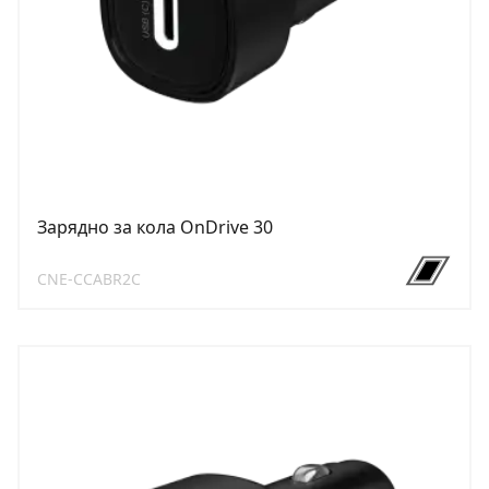
Зарядно за кола OnDrive 30
CNE-CCABR2C