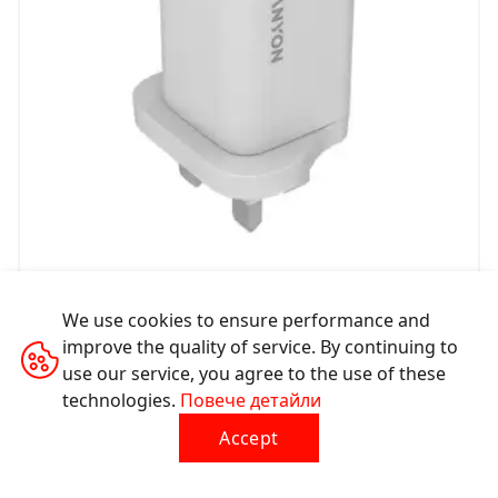
Захранващ адаптер за контакт OnCharge 45CU
We use cookies to ensure performance and
improve the quality of service. By continuing to
CNS-CUW45CC-UK
use our service, you agree to the use of these
technologies.
Повече детайли
Accept