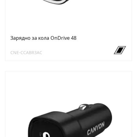
Зарядно за кола OnDrive 48
CNE-CCABR3AC