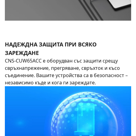
НАДЕЖДНА ЗАЩИТА ПРИ ВСЯКО
ЗАРЕЖДАНЕ
CNS-CUW65ACC е оборудван със защити срещу
свръхнапрежение, прегряване, свръхток и късо
съединение. Вашите устройства са в безопасност –
независимо къде и кога ги зареждате.