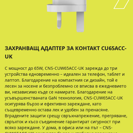
ЗАХРАНВАЩ АДАПТЕР ЗА КОНТАКТ CU65ACC-
UK
С мощност до 65W, CNS-CUW65ACC-UK зарежда до три
устройства едновременно – идеален за телефон, таблет и
лаптоп. Благодарение на компактния си дизайн, той е
лесен за носене и безпроблемно се вписва в ежедневието
ви, независимо къде се намирате. Благодарение на
усъвършенстваната GaN технология, CNS-CUW65ACC-UK
осигурява бързо и ефективно зареждане, като
същевременно остава лек и удобен за пренасяне.
Вградените защити срещу свръхнапрежение, прегряване,
свръхток и късо съединение гарантират сигурност при
всяко зареждане. У дома, в офиса или на път – CNS-