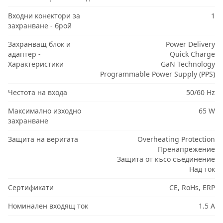
Входни конектори за
1
захранване - брой
Захранващ блок и
Power Delivery
адаптер -
Quick Charge
Характеристики
GaN Technology
Programmable Power Supply (PPS)
Честота на входа
50/60 Hz
Максимално изходно
65 W
захранване
Защита на веригата
Overheating Protection
Пренапрежение
Защита от късо съединение
Над ток
Сертификати
CE, RoHs, ERP
Номинален входящ ток
1.5 A