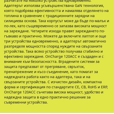
разчитате на няколко устройства едновременно.
Адаптерът използва усъвършенствана GaN технология,
която подобрява ефективността и намалява отделянето на
топлина в сравнение с традиционните зарядни на
силициева основа. Така корпусът може да бъде по-малък и
по-лек, като същевременно се запазва високата мощност
на зареждане. Четирите изхода правят зареждането по-
гъвкаво и практично. Можете да включите лаптоп и още
три устройства едновременно, а адаптерът автоматично
разпределя мощността според нуждите на свързаните
устройства. Така всяко устройство получава стабилно и
ефективно зареждане. OnCharge 120ACC е създаден и с
внимание към безопасността. Вградените системи за
защита предпазват от прегряване, свръхток,
пренапрежение и късо съединение, като помагат за
надеждната работа както на адаптера, така и на
свързаните устройства. С изчистен дизайн, компактна
форма и сертификация по стандартите CE, CB, RoHS и ERP,
OnCharge 120ACC съчетава висока мощност, удобство и
надеждна защита в едно практично решение за
съвременни устройства.