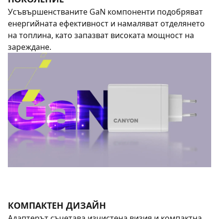
Усъвършенстваните GaN компоненти подобряват
енергийната ефективност и намаляват отделянето
на топлина, като запазват високата мощност на
зареждане.
КОМПАКТЕН ДИЗАЙН
Адаптерът съчетава изчистена визия и компактна