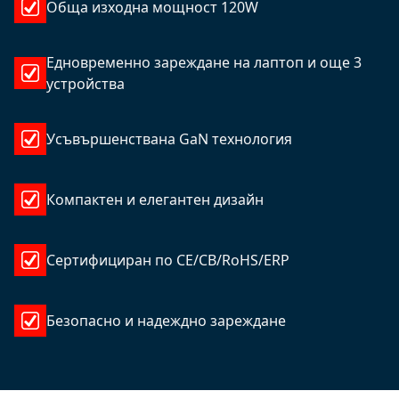
Обща изходна мощност 120W
Едновременно зареждане на лаптоп и още 3
устройства
Усъвършенствана GaN технология
Компактен и елегантен дизайн
Сертифициран по CE/CB/RoHS/ERP
Безопасно и надеждно зареждане