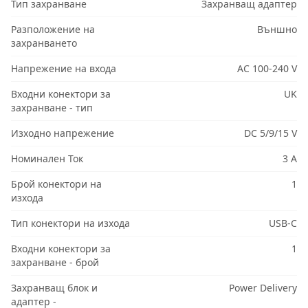
Тип захранване
Захранващ адаптер
Разположение на
Външно
захранването
Напрежение на входа
AC 100-240 V
Входни конектори за
UK
захранване - тип
Изходно напрежение
DC 5/9/15 V
Номинален Ток
3 A
Брой конектори на
1
изхода
Тип конектори на изхода
USB-C
Входни конектори за
1
захранване - брой
Захранващ блок и
Power Delivery
адаптер -