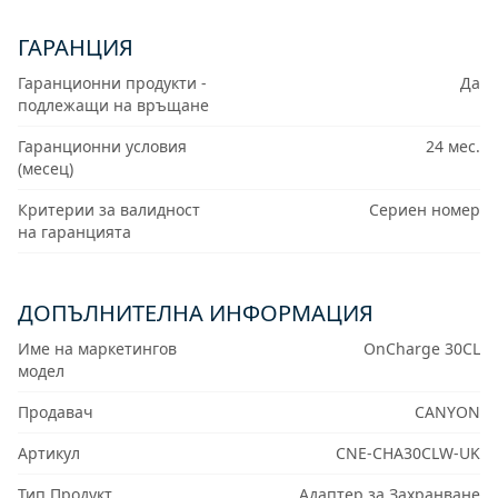
ГАРАНЦИЯ
Гаранционни продукти -
Да
подлежащи на връщане
Гаранционни условия
24 мес.
(месец)
Критерии за валидност
Сериен номер
на гаранцията
ДОПЪЛНИТЕЛНА ИНФОРМАЦИЯ
Име на маркетингов
OnCharge 30CL
модел
Продавач
CANYON
Артикул
CNE-CHA30CLW-UK
Тип Продукт
Адаптер за Захранване