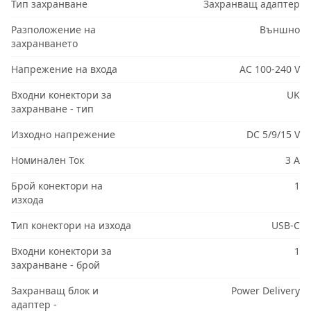
Тип захранване
Захранващ адаптер
Разположение на
Външно
захранването
Напрежение на входа
AC 100-240 V
Входни конектори за
UK
захранване - тип
Изходно напрежение
DC 5/9/15 V
Номинален Ток
3 A
Брой конектори на
1
изхода
Тип конектори на изхода
USB-C
Входни конектори за
1
захранване - брой
Захранващ блок и
Power Delivery
адаптер -