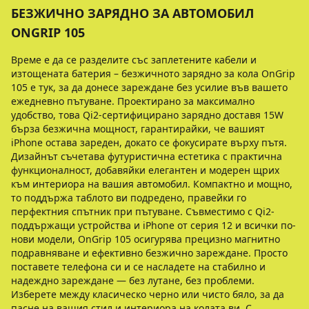
БЕЗЖИЧНО ЗАРЯДНО ЗА АВТОМОБИЛ
ONGRIP 105
Време е да се разделите със заплетените кабели и
изтощената батерия – безжичното зарядно за кола OnGrip
105 е тук, за да донесе зареждане без усилие във вашето
ежедневно пътуване. Проектирано за максимално
удобство, това Qi2-сертифицирано зарядно доставя 15W
бърза безжична мощност, гарантирайки, че вашият
iPhone остава зареден, докато се фокусирате върху пътя.
Дизайнът съчетава футуристична естетика с практична
функционалност, добавяйки елегантен и модерен щрих
към интериора на вашия автомобил. Компактно и мощно,
то поддържа таблото ви подредено, правейки го
перфектния спътник при пътуване. Съвместимо с Qi2-
поддържащи устройства и iPhone от серия 12 и всички по-
нови модели, OnGrip 105 осигурява прецизно магнитно
подравняване и ефективно безжично зареждане. Просто
поставете телефона си и се насладете на стабилно и
надеждно зареждане — без лутане, без проблеми.
Изберете между класическо черно или чисто бяло, за да
пасне на вашия стил и интериора на колата ви. С