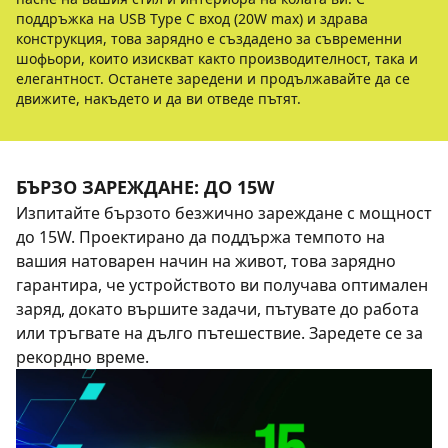
поддръжка на USB Type C вход (20W max) и здрава
конструкция, това зарядно е създадено за съвременни
шофьори, които изискват както производителност, така и
елегантност. Останете заредени и продължавайте да се
движите, накъдето и да ви отведе пътят.
БЪРЗО ЗАРЕЖДАНЕ: ДО 15W
Изпитайте бързото безжично зареждане с мощност
до 15W. Проектирано да поддържа темпото на
вашия натоварен начин на живот, това зарядно
гарантира, че устройството ви получава оптимален
заряд, докато вършите задачи, пътувате до работа
или тръгвате на дълго пътешествие. Заредете се за
рекордно време.