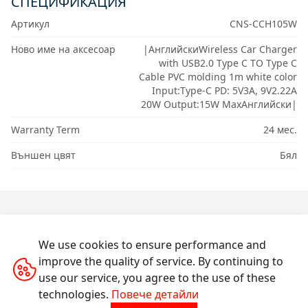
СПЕЦИФИКАЦИЯ
Артикул
CNS-CCH105W
Ново име на аксесоар
|АнглийскиWireless Car Charger
with USB2.0 Type C TO Type C
Cable PVC molding 1m white color
Input:Type-C PD: 5V3A, 9V2.22A
20W Output:15W MaxАнглийски|
Warranty Term
24 мес.
Външен цвят
Бял
We use cookies to ensure performance and
improve the quality of service. By continuing to
use our service, you agree to the use of these
ПРОДУКТИ
technologies.
Повече детайли
ЗА ПОТРЕБИТЕЛИ