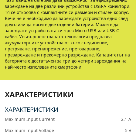
Тази външна батерия дава възможност за едновременно
зареждане на две различни устройства с USB-A конектори.
Тя се откроява с компактните си размери и стилен корпус.
Вече не е необходимо да зареждате устройства едно след
друго или да носите две отделни батерии. Можете да
зареждате устройствата си чрез Micro-USB или USB-C
кабел. Усъвършенстваната технология предпазва
акумулаторните устройства от късо съединение,
прегряване, пренапрежение, претоварване,
презареждане и прекомерно разреждане. Капацитетът на
батерията е достатъчен за три до четири зареждания на
най-често използваните смартфони.
ХАРАКТЕРИСТИКИ
ХАРАКТЕРИСТИКИ
Maximum Input Current
2.1 A
Maximum Input Voltage
5 V