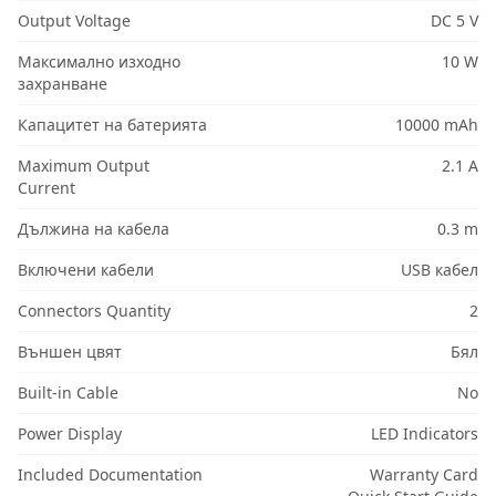
Output Voltage
DC 5 V
Максимално изходно
10 W
захранване
Капацитет на батерията
10000 mAh
Maximum Output
2.1 A
Current
Дължина на кабела
0.3 m
Включени кабели
USB кабел
Connectors Quantity
2
Външен цвят
Бял
Built-in Cable
No
Power Display
LED Indicators
Included Documentation
Warranty Card