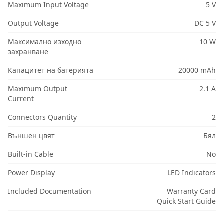
Maximum Input Voltage
5 V
Output Voltage
DC 5 V
Максимално изходно
10 W
захранване
Капацитет на батерията
20000 mAh
Maximum Output
2.1 A
Current
Connectors Quantity
2
Външен цвят
Бял
Built-in Cable
No
Power Display
LED Indicators
Included Documentation
Warranty Card
Quick Start Guide