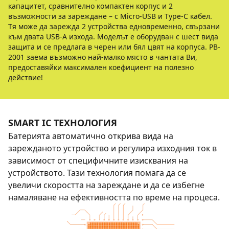
капацитет, сравнително компактен корпус и 2
възможности за зареждане – с Micro-USB и Type-C кабел.
Тя може да зарежда 2 устройства едновременно, свързани
към двата USB-A изхода. Моделът e оборудван с шест вида
защита и се предлага в черен или бял цвят на корпуса. PB-
2001 заема възможно най-малко място в чантата Ви,
предоставяйки максимален коефициент на полезно
действие!
SMART IC ТЕХНОЛОГИЯ
Батерията автоматично открива вида на
зарежданото устройство и регулира изходния ток в
зависимост от специфичните изисквания на
устройството. Тази технология помага да се
увеличи скоростта на зареждане и да се избегне
намаляване на ефективността по време на процеса.