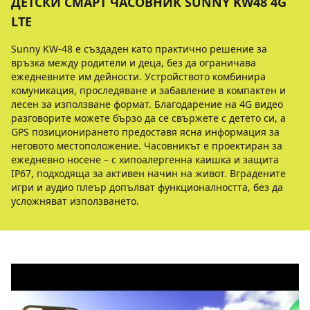
ДЕТСКИ СМАРТ ЧАСОВНИК SUNNY KW48 4G
LTE
Sunny KW-48 е създаден като практично решение за
връзка между родители и деца, без да ограничава
ежедневните им дейности. Устройството комбинира
комуникация, проследяване и забавление в компактен и
лесен за използване формат. Благодарение на 4G видео
разговорите можете бързо да се свържете с детето си, а
GPS позиционирането предоставя ясна информация за
неговото местоположение. Часовникът е проектиран за
ежедневно носене – с хипоалергенна каишка и защита
IP67, подходяща за активен начин на живот. Вградените
игри и аудио плеър допълват функционалността, без да
усложняват използването.