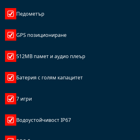
Педометър
GPS позициониране
512MB памет и аудио плеър
Батерия с голям капацитет
7 игри
Водоустойчивост IP67