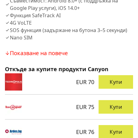
Съвместимост: Android 8.0+ (с поддръжка на
Google Play услуги), iOS 14.0+
Функция SafeTrack AI
4G VoLTE
SOS функция (задържане на бутона 3–5 секунди)
Nano SIM
Показване на повече
Откъде за купите продукти Canyon
EUR 70
Купи
EUR 75
Купи
EUR 76
Купи