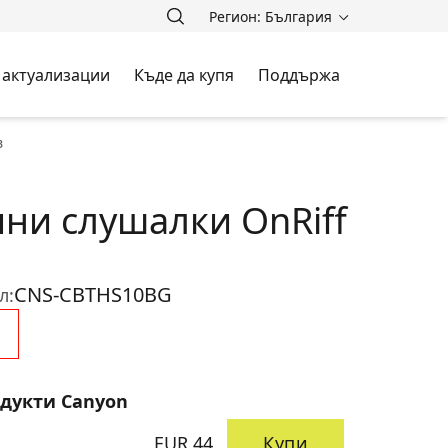
Регион: България
 актуализации
Къде да купя
Поддържа
в
ни слушалки OnRiff
CNS-CBTHS10BG
л:
одукти Canyon
EUR 44
Купи