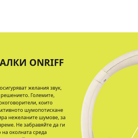
АЛКИ ONRIFF
осигуряват желания звук,
т решението. Големите,
окоговорители, които
 Активното шумопотискане
ира нежеланите шумове, за
време. Не забравяйте да ги
 на околната среда