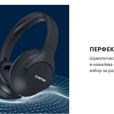
ПЕРФЕК
Шумопотиска
и намалява
избор за ра