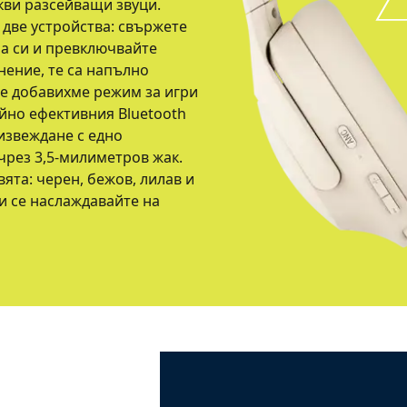
акви разсейващи звуци.
 две устройства: свържете
а си и превключвайте
ение, те са напълно
че добавихме режим за игри
ийно ефективния Bluetooth
оизвеждане с едно
чрез 3,5-милиметров жак.
ята: черен, бежов, лилав и
и се наслаждавайте на