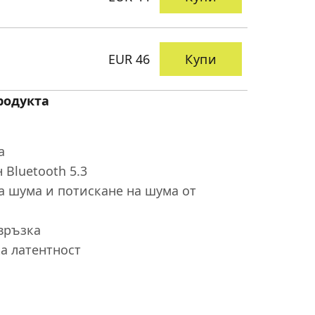
EUR 46
Купи
родукта
а
Bluetooth 5.3
а шума и потискане на шума от
връзка
а латентност