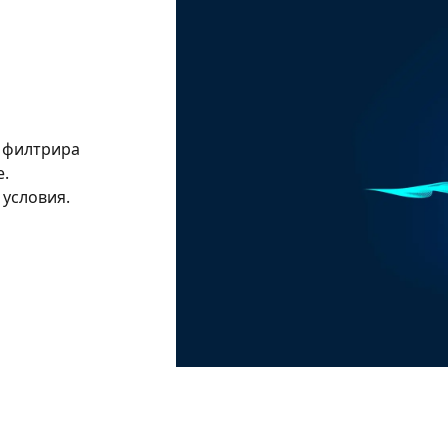
о филтрира
.
 условия.