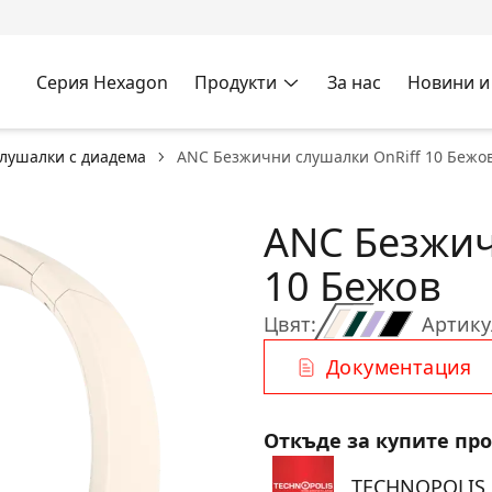
Серия Hexagon
Продукти
За нас
Новини и
лушалки с диадема
ANC Безжични слушалки OnRiff 10 Бежо
ANC Безжич
10 Бежов
Цвят:
Артику
Документация
Откъде за купите пр
TECHNOPOLIS