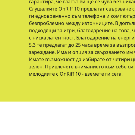
гарантира, че гласът ви ще се чува без ник
Слушалките OnRiff 10 предлагат свързване с
ги едновременно към телефона и компютър
безпроблемно между източниците. В допълн
подходящи за игри, благодарение на това, 
с ниска латентност. Благодарение на енерг
5.3 те предлагат до 25 часа време за възпр
зареждане. Има и опция за свързването им 
Имате възможност да избирате от четири цв
зелен. Привлечете вниманието към себе си 
мелодиите с OnRiff 10 - вземете ги сега.