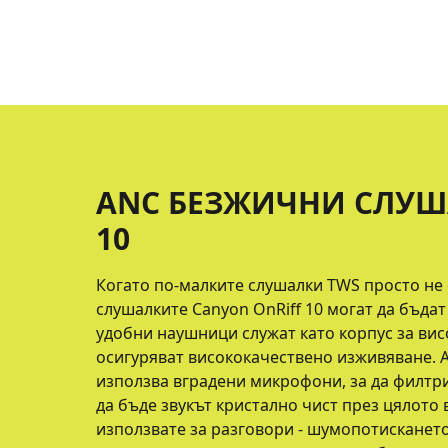
ANC БЕЗЖИЧНИ СЛУШ
10
Когато по-малките слушалки TWS просто не 
слушалките Canyon OnRiff 10 могат да бъда
удобни наушници служат като корпус за вис
осигуряват висококачествено изживяване.
използва вградени микрофони, за да филтр
да бъде звукът кристално чист през цялото 
използвате за разговори - шумопотискането