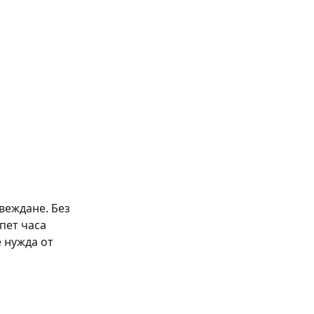
звеждане. Без
пет часа
е нужда от