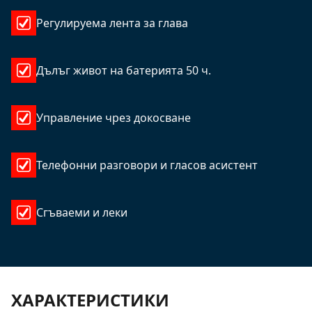
Регулируема лента за глава
Дълъг живот на батерията 50 ч.
Управление чрез докосване
Телефонни разговори и гласов асистент
Сгъваеми и леки
ХАРАКТЕРИСТИКИ