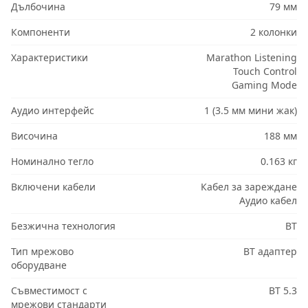
Дълбочина
79 мм
Компоненти
2 колонки
Характеристики
Marathon Listening
Touch Control
Gaming Mode
Аудио интерфейс
1 (3.5 мм мини жак)
Височина
188 мм
Номинално тегло
0.163 кг
Включени кабели
Кабел за зареждане
Аудио кабел
Безжична технология
BT
Тип мрежово
BT адаптер
оборудване
Съвместимост с
BT 5.3
мрежови стандарти