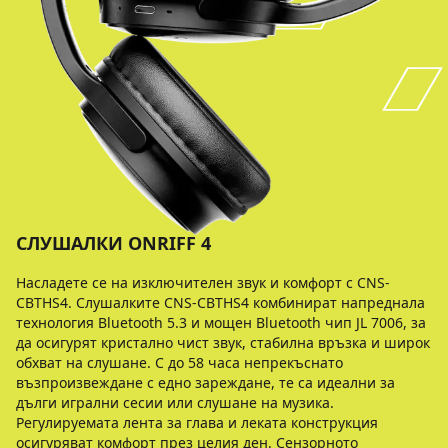
СЛУШАЛКИ ONRIFF 4
Насладете се на изключителен звук и комфорт с CNS-
CBTHS4. Слушалките CNS-CBTHS4 комбинират напреднала
технология Bluetooth 5.3 и мощен Bluetooth чип JL 7006, за
да осигурят кристално чист звук, стабилна връзка и широк
обхват на слушане. С до 58 часа непрекъснато
възпроизвеждане с едно зареждане, те са идеални за
дълги игрални сесии или слушане на музика.
Регулируемата лента за глава и леката конструкция
осигуряват комфорт през целия ден. Сензорното