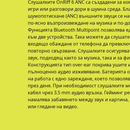
Слушалките OnRiff 6 ANC са създадени за к
игри или разговори дори в шумна среда. Бл
шумопотискане (ANC) външните звуци се на
по-ясно възпроизвеждане на музика и по-д
Функцията Bluetooth Multipoint позволява
към две устройства. Така можете да слушате
входящо обаждане от телефона да превключ
повторно свързване. Слушалките осигурява
звук, подходящ както за музика, така и за ф
Конструкцията тип over-ear покрива ушите и
пълноценно аудио изживяване. Батерията о
на работа с едно зареждане, което позвол
през деня. При необходимост слушалките мог
кабел чрез 3.5 mm аудио връзка. Гейминг р
намалява забавянето между звук и картина,
или гледане на видео.