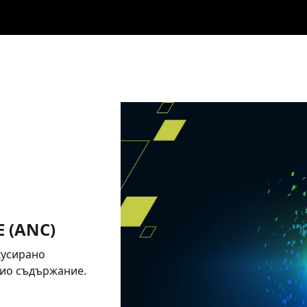
 (ANC)
кусирано
дио съдържание.