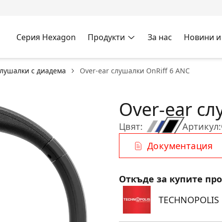
Серия Hexagon
Продукти
За нас
Новини и
лушалки с диадема
Over-ear слушалки OnRiff 6 ANC
Over-ear сл
Цвят:
Артикул:
Документация
Откъде за купите пр
TECHNOPOLIS