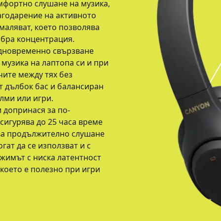
омфортно слушане на музика,
агодарение на активното
маляват, което позволява
обра концентрация.
 едновременно свързване
 музика на лаптопа си и при
ите между тях без
т дълбок бас и балансиран
илми или игри.
 допринася за по-
сигурява до 25 часа време
ява продължително слушане
ат да се използват и с
ежимът с ниска латентност
 което е полезно при игри