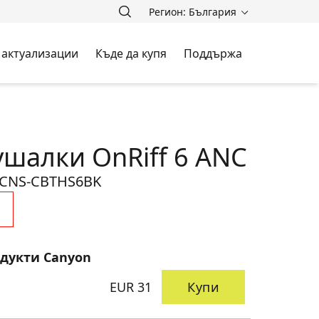
Регион: България
 актуализации
Къде да купя
Поддържа
ушалки OnRiff 6 ANC
CNS-CBTHS6BK
одукти Canyon
EUR 31
Купи