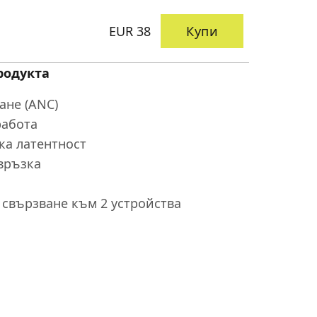
EUR 38
Купи
родукта
ане (ANC)
работа
ка латентност
връзка
- свързване към 2 устройства