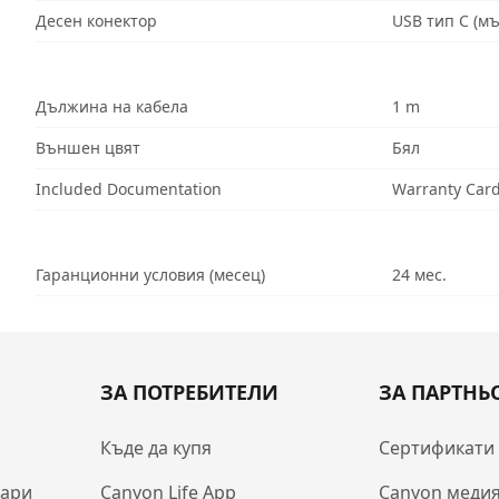
Десен конектор
USB тип C (м
Дължина на кабела
1 m
Външен цвят
Бял
Included Documentation
Warranty Car
Гаранционни условия (месец)
24 мес.
ЗА ПОТРЕБИТЕЛИ
ЗА ПАРТНЬ
Къде да купя
Сертификати
оари
Canyon Life App
Canyon медия