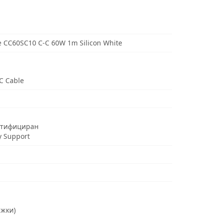
 CC60SC10 C-C 60W 1m Silicon White
C Cable
ртифициран
y Support
ъжки)