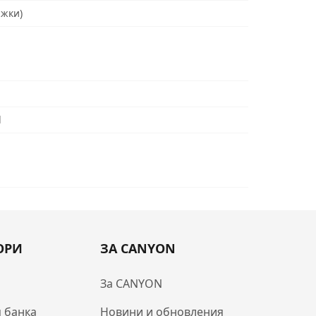
ъжки)
d
ОРИ
ЗА CANYON
За CANYON
 банка
Новини и обновления