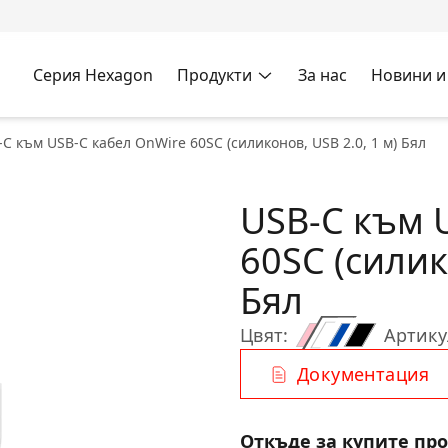
Серия Hexagon
Продукти
За нас
Новини и
C към USB-C кабел OnWire 60SC (силиконов, USB 2.0, 1 м) Бял
USB-C към 
60SC (силик
Бял
Цвят:
Артику
Документация
Откъде за купите пр