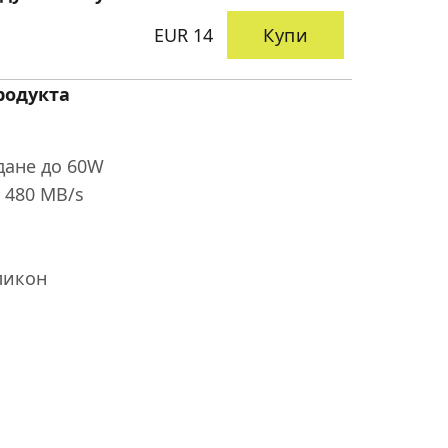
EUR 14
Купи
родукта
дане до 60W
 480 MB/s
ликон