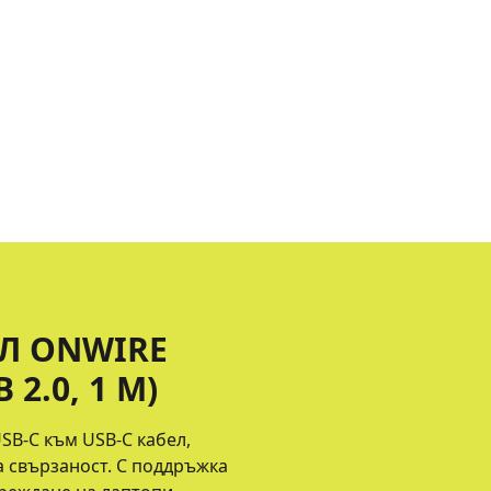
ЕЛ ONWIRE
2.0, 1 М)
SB-C към USB-C кабел,
а свързаност. С поддръжка