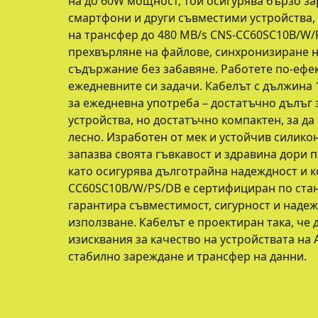
на до 60W мощност, той осигурява бързо за
смартфони и други съвместими устройства, к
на трансфер до 480 MB/s CNS-CC60SC10B/W/
прехвърляне на файлове, синхронизиране н
съдържание без забавяне. Работете по-ефе
ежедневните си задачи. Кабелът с дължина 
за ежедневна употреба – достатъчно дълъг
устройства, но достатъчно компактен, за да
лесно. Изработен от мек и устойчив силико
запазва своята гъвкавост и здравина дори 
като осигурява дълготрайна надеждност и к
CC60SC10B/W/PS/DB е сертифициран по станд
гарантира съвместимост, сигурност и надеж
използване. Кабелът е проектиран така, че 
изисквания за качество на устройствата на 
стабилно зареждане и трансфер на данни.