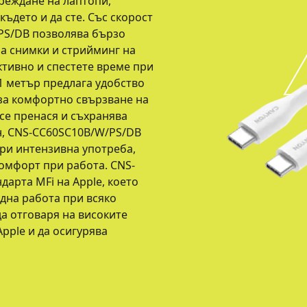
реждане на лаптопи,
ъдето и да сте. Със скорост
PS/DB позволява бързо
а снимки и стрийминг на
ктивно и спестете време при
1 метър предлага удобство
 за комфортно свързване на
 се пренася и съхранява
н, CNS-CC60SC10B/W/PS/DB
при интензивна употреба,
омфорт при работа. CNS-
арта MFi на Apple, което
дна работа при всяко
да отговаря на високите
Apple и да осигурява