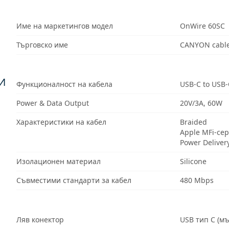
Име на маркетингов модел
OnWire 60SC
Търговско име
CANYON cable
И
Функционалност на кабела
USB-C to USB-
Power & Data Output
20V/3A, 60W
Характеристики на кабел
Braided
Apple MFi-се
Power Deliver
Изолационен материал
Silicone
Съвместими стандарти за кабел
480 Mbps
Ляв конектор
USB тип C (м