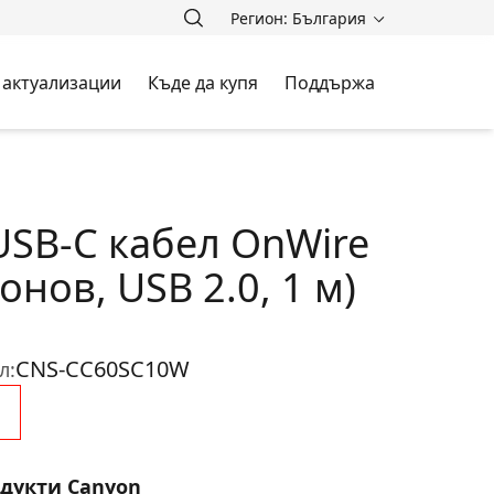
Регион: България
 актуализации
Къде да купя
Поддържа
USB-C кабел OnWire
онов, USB 2.0, 1 м)
CNS-CC60SC10W
л:
одукти Canyon