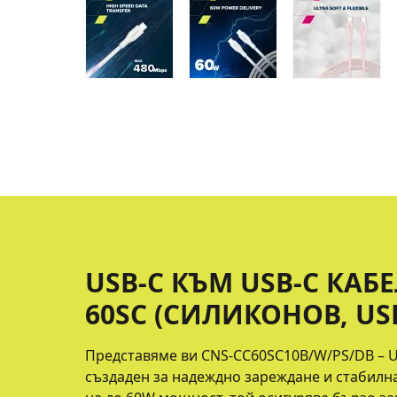
USB-C КЪМ USB-C КАБ
60SC (СИЛИКОНОВ, USB 
Представяме ви CNS-CC60SC10B/W/PS/DB – U
създаден за надеждно зареждане и стабилн